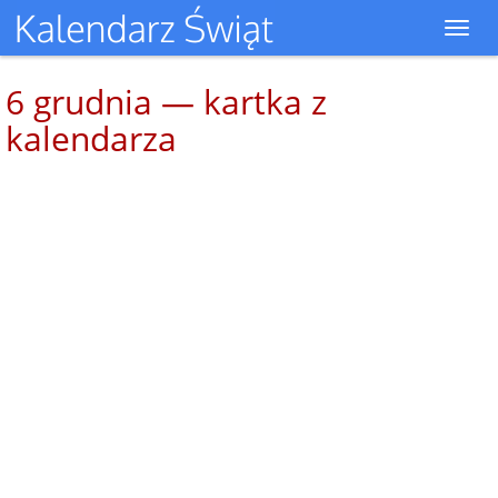
Toggl
navig
6 grudnia — kartka z
kalendarza