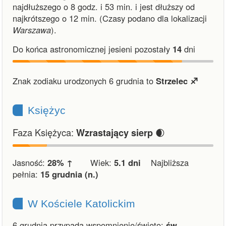
najdłuższego o 8 godz. i 53 min.
i
jest dłuższy od
najkrótszego o 12 min.
(Czasy podano dla lokalizacji
Warszawa
).
Do końca astronomicznej jesieni pozostały
14
dni
Znak zodiaku urodzonych 6 grudnia to
Strzelec ♐︎
Księżyc
Faza Księżyca:
🌒
Wzrastający sierp
Jasność:
28% ↑
Wiek:
5.1 dni
Najbliższa
pełnia:
15 grudnia (n.)
W Kościele Katolickim
6 grudnia przypada wspomnienie/święto:
św.