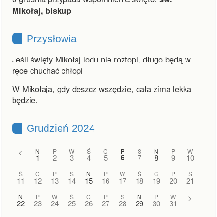
Mikołaj, biskup
Przysłowia
Jeśli święty Mikołaj lodu nie roztopi, długo będą w
ręce chuchać chłopi
W Mikołaja, gdy deszcz wszędzie, cała zima lekka
będzie.
Grudzień 2024
<
N
P
W
Ś
C
P
S
N
P
W
6
1
2
3
4
5
7
8
9
10
Ś
C
P
S
N
P
W
Ś
C
P
S
11
12
13
14
15
16
17
18
19
20
21
N
P
W
Ś
C
P
S
N
P
W
>
22
23
24
25
26
27
28
29
30
31