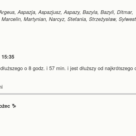
Argeus, Aspazja, Aspazjusz, Aspazy, Bazyla, Bazyli, Ditmar,
 Marcelin, Martynian, Narcyz, Stefania, Strzeżysław, Sylwest

15:35
jdłuższego o 8 godz. i 57 min.
i
jest dłuższy od najkrótszego 
.
i
ożec ♑︎