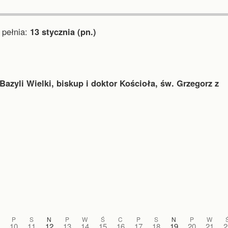
pełnia:
13 stycznia (pn.)
Bazyli Wielki, biskup i doktor Kościoła, św. Grzegorz z
P
S
N
P
W
Ś
C
P
S
N
P
W
10
11
12
13
14
15
16
17
18
19
20
21
2