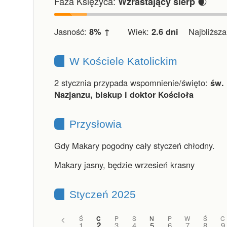
Faza Księżyca:
🌒
Wzrastający sierp
Jasność:
8% ↑
Wiek:
2.6 dni
Najbliższa 
W Kościele Katolickim
2 stycznia przypada wspomnienie/święto:
św. 
Nazjanzu, biskup i doktor Kościoła
Przysłowia
Gdy Makary pogodny cały styczeń chłodny.
Makary jasny, będzie wrzesień krasny
Styczeń 2025
<
Ś
C
P
S
N
P
W
Ś
C
2
1
3
4
5
6
7
8
9