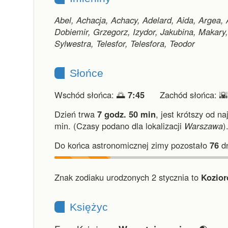
Abel, Achacja, Achacy, Adelard, Aida, Argea, 
Dobiemir, Grzegorz, Izydor, Jakubina, Makary,
Sylwestra, Telesfor, Telesfora, Teodor
Słońce
Wschód słońca: 🌅
7:45
Zachód słońca: 
Dzień trwa
7 godz. 50 min
,
jest krótszy od na
min.
(Czasy podano dla lokalizacji
Warszawa
)
Do końca astronomicznej zimy pozostało
76
dn
Znak zodiaku urodzonych 2 stycznia to
Kozior
Księżyc