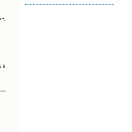
er,
o 8