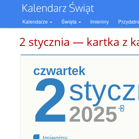
Kalendarze
Święta
Imieniny
Przydatn
2 stycznia — kartka z 
czwartek
2
stycz
2025
Imieniny