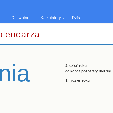
e
Dni wolne
Kalkulatory
Dziś
kalendarza
nia
2.
dzień roku,
do końca pozostały
363
dni
1.
tydzień roku