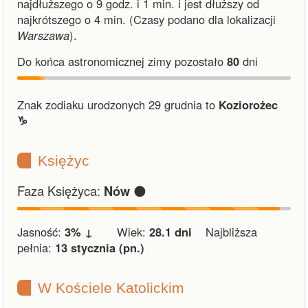
najdłuższego o 9 godz. i 1 min.
i
jest dłuższy od
najkrótszego o 4 min.
(Czasy podano dla lokalizacji
Warszawa
).
Do końca astronomicznej zimy pozostało
80
dni
Znak zodiaku urodzonych 29 grudnia to
Koziorożec
♑︎
Księżyc
Faza Księżyca:
🌑
Nów
Jasność:
3% ↓
Wiek:
28.1 dni
Najbliższa
pełnia:
13 stycznia (pn.)
W Kościele Katolickim