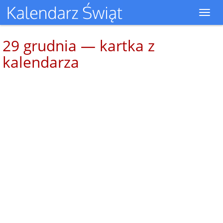
Toggl
navig
29 grudnia — kartka z
kalendarza