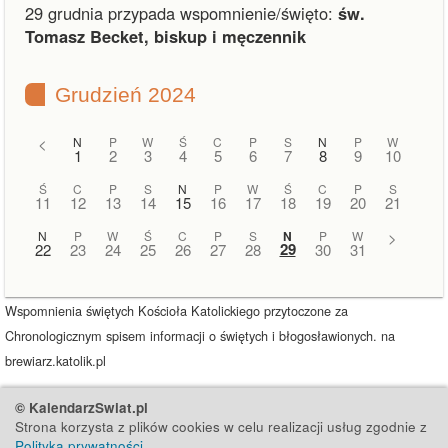
29 grudnia przypada wspomnienie/święto:
św.
Tomasz Becket, biskup i męczennik
Grudzień 2024
<
N
P
W
Ś
C
P
S
N
P
W
1
2
3
4
5
6
7
8
9
10
Ś
C
P
S
N
P
W
Ś
C
P
S
11
12
13
14
15
16
17
18
19
20
21
N
P
W
Ś
C
P
S
N
P
W
>
29
22
23
24
25
26
27
28
30
31
Wspomnienia świętych Kościoła Katolickiego przytoczone za
Chronologicznym spisem informacji o świętych i błogosławionych. na
brewiarz.katolik.pl
© KalendarzSwiat.pl
Strona korzysta z plików cookies w celu realizacji usług zgodnie z
Polityką prywatności
.