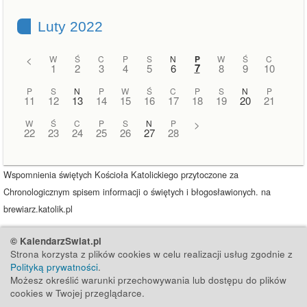
Luty 2022
<
W
Ś
C
P
S
N
P
W
Ś
C
7
1
2
3
4
5
6
8
9
10
P
S
N
P
W
Ś
C
P
S
N
P
11
12
13
14
15
16
17
18
19
20
21
W
Ś
C
P
S
N
P
>
22
23
24
25
26
27
28
Wspomnienia świętych Kościoła Katolickiego przytoczone za
Chronologicznym spisem informacji o świętych i błogosławionych. na
brewiarz.katolik.pl
© KalendarzSwiat.pl
Strona korzysta z plików cookies w celu realizacji usług zgodnie z
Polityką prywatności
.
Możesz określić warunki przechowywania lub dostępu do plików
cookies w Twojej przeglądarce.