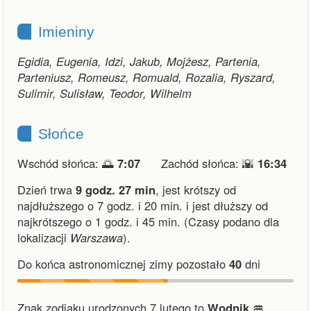
Imieniny
Egidia, Eugenia, Idzi, Jakub, Mojżesz, Partenia,
Parteniusz, Romeusz, Romuald, Rozalia, Ryszard,
Sulimir, Sulisław, Teodor, Wilhelm
Słońce
Wschód słońca: 🌅
7:07
Zachód słońca: 🌇
16:34
Dzień trwa
9 godz. 27 min
,
jest krótszy od
najdłuższego o 7 godz. i 20 min.
i
jest dłuższy od
najkrótszego o 1 godz. i 45 min.
(Czasy podano dla
lokalizacji
Warszawa
).
Do końca astronomicznej zimy pozostało
40
dni
Znak zodiaku urodzonych 7 lutego to
Wodnik ♒︎