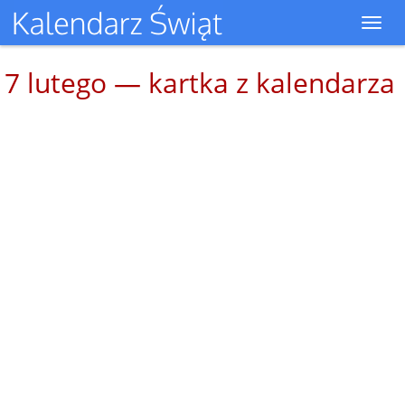
Toggl
navig
7 lutego — kartka z kalendarza