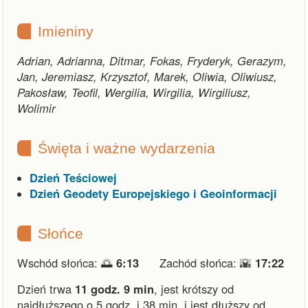
Imieniny
Adrian, Adrianna, Ditmar, Fokas, Fryderyk, Gerazym,
Jan, Jeremiasz, Krzysztof, Marek, Oliwia, Oliwiusz,
Pakosław, Teofil, Wergilia, Wirgilia, Wirgiliusz,
Wolimir
Święta i ważne wydarzenia
Dzień Teściowej
Dzień Geodety Europejskiego i Geoinformacji
Słońce
Wschód słońca: 🌅
6:13
Zachód słońca: 🌇
17:22
Dzień trwa
11 godz. 9 min
,
jest krótszy od
najdłuższego o 5 godz. i 38 min.
i
jest dłuższy od