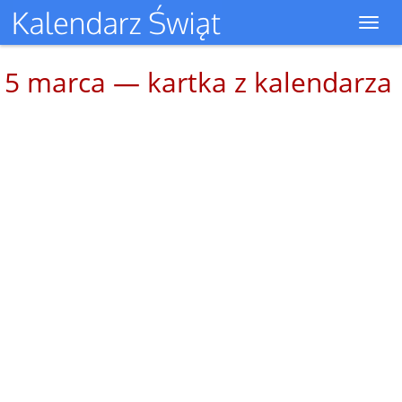
Toggl
navig
5 marca — kartka z kalendarza