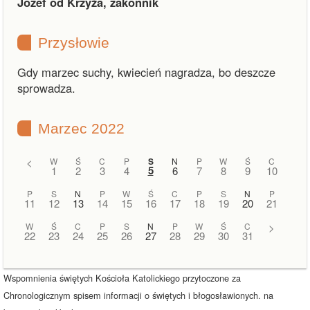
Józef od Krzyża, zakonnik
Przysłowie
Gdy marzec suchy, kwiecień nagradza, bo deszcze
sprowadza.
Marzec 2022
<
W
Ś
C
P
S
N
P
W
Ś
C
5
1
2
3
4
6
7
8
9
10
P
S
N
P
W
Ś
C
P
S
N
P
11
12
13
14
15
16
17
18
19
20
21
W
Ś
C
P
S
N
P
W
Ś
C
>
22
23
24
25
26
27
28
29
30
31
Wspomnienia świętych Kościoła Katolickiego przytoczone za
Chronologicznym spisem informacji o świętych i błogosławionych. na