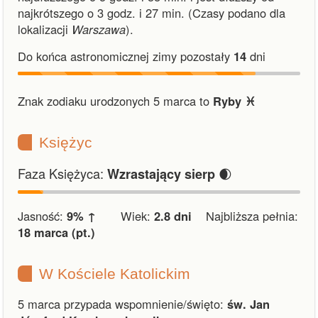
najkrótszego o 3 godz. i 27 min.
(Czasy podano dla
lokalizacji
Warszawa
).
Do końca astronomicznej zimy pozostały
14
dni
Znak zodiaku urodzonych 5 marca to
Ryby ♓︎
Księżyc
Faza Księżyca:
🌒
Wzrastający sierp
Jasność:
9% ↑
Wiek:
2.8 dni
Najbliższa pełnia:
18 marca (pt.)
W Kościele Katolickim
5 marca przypada wspomnienie/święto:
św. Jan