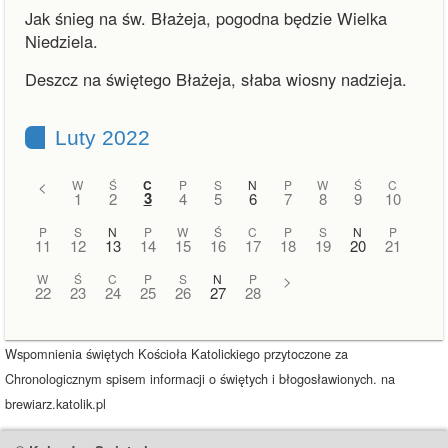
Jak śnieg na św. Błażeja, pogodna będzie Wielka
Niedziela.
Deszcz na świętego Błażeja, słaba wiosny nadzieja.
Luty 2022
<
W
Ś
C
P
S
N
P
W
Ś
C
3
1
2
4
5
6
7
8
9
10
P
S
N
P
W
Ś
C
P
S
N
P
11
12
13
14
15
16
17
18
19
20
21
W
Ś
C
P
S
N
P
>
22
23
24
25
26
27
28
Wspomnienia świętych Kościoła Katolickiego przytoczone za
Chronologicznym spisem informacji o świętych i błogosławionych. na
brewiarz.katolik.pl