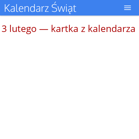
Toggl
navig
3 lutego — kartka z kalendarza