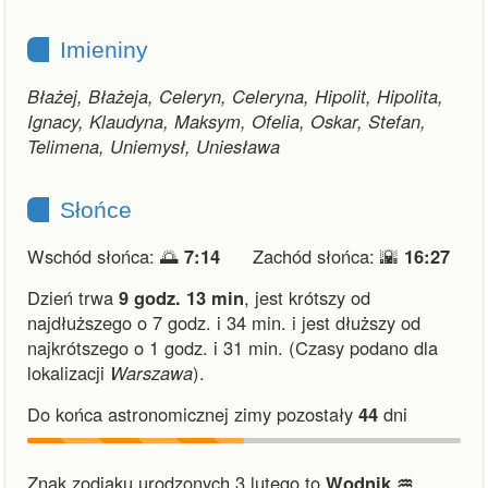
Imieniny
Błażej, Błażeja, Celeryn, Celeryna, Hipolit, Hipolita,
Ignacy, Klaudyna, Maksym, Ofelia, Oskar, Stefan,
Telimena, Uniemysł, Uniesława
Słońce
Wschód słońca: 🌅
7:14
Zachód słońca: 🌇
16:27
Dzień trwa
9 godz. 13 min
,
jest krótszy od
najdłuższego o 7 godz. i 34 min.
i
jest dłuższy od
najkrótszego o 1 godz. i 31 min.
(Czasy podano dla
lokalizacji
Warszawa
).
Do końca astronomicznej zimy pozostały
44
dni
Znak zodiaku urodzonych 3 lutego to
Wodnik ♒︎