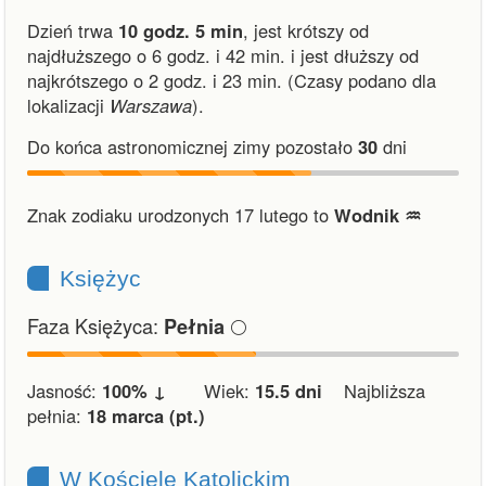
Dzień trwa
10 godz. 5 min
,
jest krótszy od
najdłuższego o 6 godz. i 42 min.
i
jest dłuższy od
najkrótszego o 2 godz. i 23 min.
(Czasy podano dla
lokalizacji
Warszawa
).
Do końca astronomicznej zimy pozostało
30
dni
Znak zodiaku urodzonych 17 lutego to
Wodnik ♒︎
Księżyc
Faza Księżyca:
🌕
Pełnia
Jasność:
100% ↓
Wiek:
15.5 dni
Najbliższa
pełnia:
18 marca (pt.)
W Kościele Katolickim