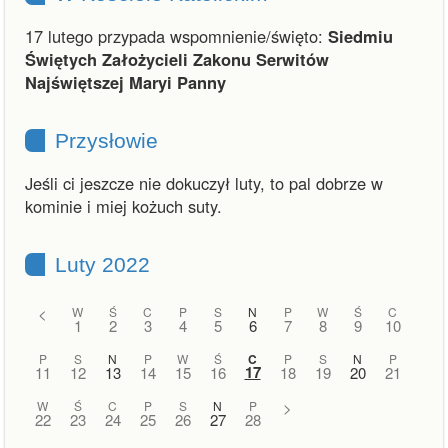
17 lutego przypada wspomnienie/święto:
Siedmiu
Świętych Założycieli Zakonu Serwitów
Najświętszej Maryi Panny
Przysłowie
Jeśli ci jeszcze nie dokuczył luty, to pal dobrze w
kominie i miej kożuch suty.
Luty 2022
<
W
Ś
C
P
S
N
P
W
Ś
C
1
2
3
4
5
6
7
8
9
10
P
S
N
P
W
Ś
C
P
S
N
P
17
11
12
13
14
15
16
18
19
20
21
W
Ś
C
P
S
N
P
>
22
23
24
25
26
27
28