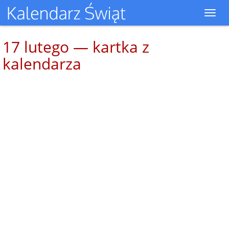
Toggl
navig
17 lutego — kartka z
kalendarza