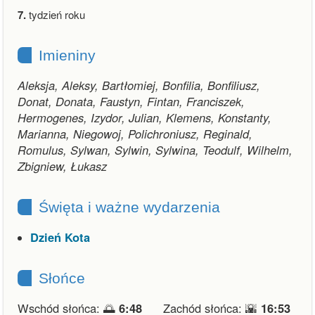
7.
tydzień roku
Imieniny
Aleksja, Aleksy, Bartłomiej, Bonfilia, Bonfiliusz,
Donat, Donata, Faustyn, Fintan, Franciszek,
Hermogenes, Izydor, Julian, Klemens, Konstanty,
Marianna, Niegowoj, Polichroniusz, Reginald,
Romulus, Sylwan, Sylwin, Sylwina, Teodulf, Wilhelm,
Zbigniew, Łukasz
Święta i ważne wydarzenia
Dzień Kota
Słońce
Wschód słońca: 🌅
6:48
Zachód słońca: 🌇
16:53