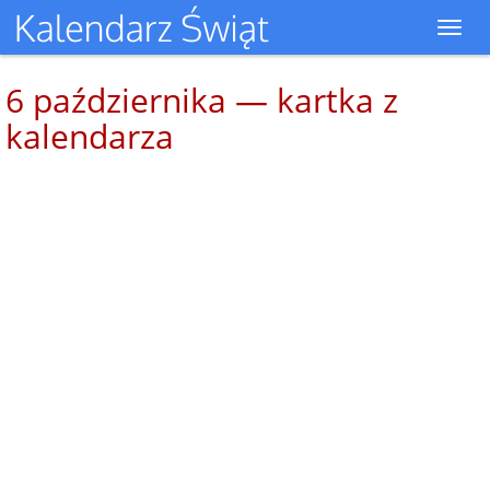
Toggl
navig
6 października — kartka z
kalendarza