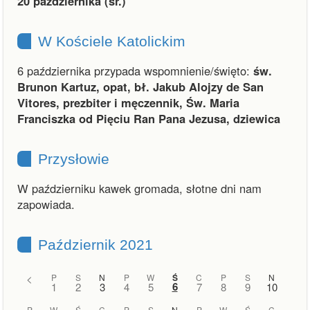
20 października (śr.)
W Kościele Katolickim
6 października przypada wspomnienie/święto:
św.
Brunon Kartuz, opat, bł. Jakub Alojzy de San
Vitores, prezbiter i męczennik, Św. Maria
Franciszka od Pięciu Ran Pana Jezusa, dziewica
Przysłowie
W październiku kawek gromada, słotne dni nam
zapowiada.
Październik 2021
<
P
S
N
P
W
Ś
C
P
S
N
6
1
2
3
4
5
7
8
9
10
P
W
Ś
C
P
S
N
P
W
Ś
C