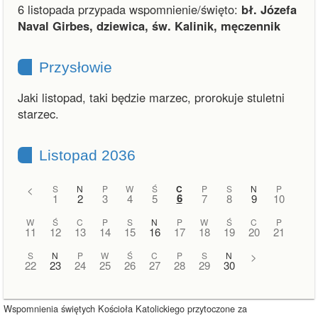
6 listopada przypada wspomnienie/święto:
bł. Józefa
Naval Girbes, dziewica, św. Kalinik, męczennik
Przysłowie
Jaki listopad, taki będzie marzec, prorokuje stuletni
starzec.
Listopad 2036
<
S
N
P
W
Ś
C
P
S
N
P
6
1
2
3
4
5
7
8
9
10
W
Ś
C
P
S
N
P
W
Ś
C
P
11
12
13
14
15
16
17
18
19
20
21
S
N
P
W
Ś
C
P
S
N
>
22
23
24
25
26
27
28
29
30
Wspomnienia świętych Kościoła Katolickiego przytoczone za