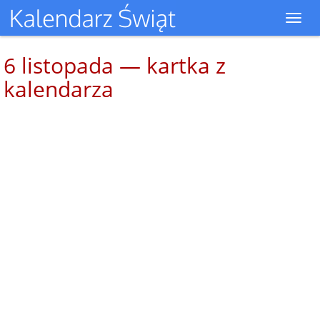
Toggl
navig
6 listopada — kartka z
kalendarza