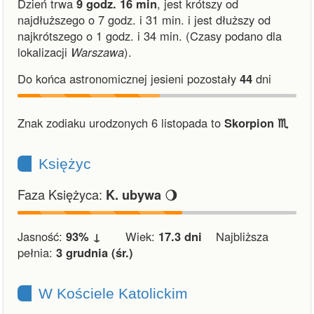
Dzień trwa
9 godz. 16 min
,
jest krótszy od
najdłuższego o 7 godz. i 31 min.
i
jest dłuższy od
najkrótszego o 1 godz. i 34 min.
(Czasy podano dla
lokalizacji
Warszawa
).
Do końca astronomicznej jesieni pozostały
44
dni
Znak zodiaku urodzonych 6 listopada to
Skorpion ♏︎
Księżyc
Faza Księżyca:
🌖
K. ubywa
Jasność:
93% ↓
Wiek:
17.3 dni
Najbliższa
pełnia:
3 grudnia (śr.)
W Kościele Katolickim