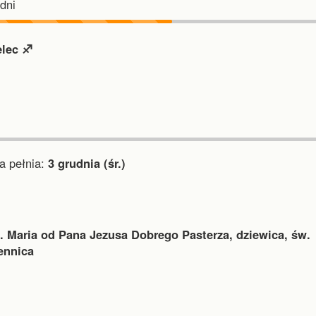
dni
elec ♐︎
 pełnia:
3 grudnia (śr.)
. Maria od Pana Jezusa Dobrego Pasterza, dziewica, św.
ennica