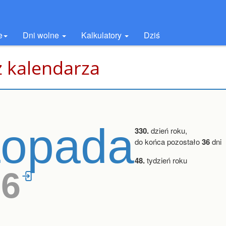
e
Dni wolne
Kalkulatory
Dziś
z kalendarza
stopada
330.
dzień roku,
do końca pozostało
36
dni
48.
tydzień roku
36