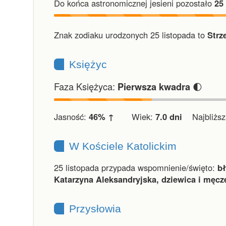
Do końca astronomicznej jesieni pozostało
25
Znak zodiaku urodzonych 25 listopada to
Strz
Księżyc
Faza Księżyca:
🌓
Pierwsza kwadra
Jasność:
46% ↑
Wiek:
7.0 dni
Najbliższa
W Kościele Katolickim
25 listopada przypada wspomnienie/święto:
bł
Katarzyna Aleksandryjska, dziewica i męcz
Przysłowia