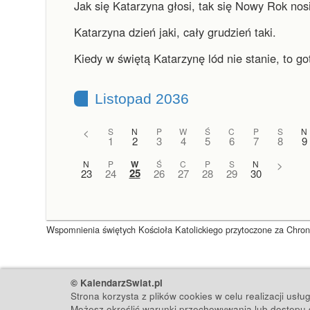
Jak się Katarzyna głosi, tak się Nowy Rok nosi
Katarzyna dzień jaki, cały grudzień taki.
Kiedy w świętą Katarzynę lód nie stanie, to got
Listopad 2036
<
S
N
P
W
Ś
C
P
S
N
1
2
3
4
5
6
7
8
9
N
P
W
Ś
C
P
S
N
>
25
23
24
26
27
28
29
30
Wspomnienia świętych Kościoła Katolickiego przytoczone za Chronol
© KalendarzSwiat.pl
Strona korzysta z plików cookies w celu realizacji usł
Możesz określić warunki przechowywania lub dostępu d