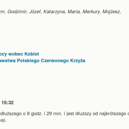
azm, Godzimir, Józef, Katarzyna, Maria, Merkury, Mojżesz,
ocy wobec Kobiet
awstwa Polskiego Czerwonego Krzyża

15:32
jdłuższego o 8 godz. i 29 min.
i
jest dłuższy od najkrótszego 
wa
).