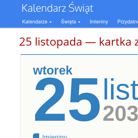
Kalendarze
Święta
Imieniny
Przydatn
25 listopada — kartka 
wtorek
25
li
20
Imieniny