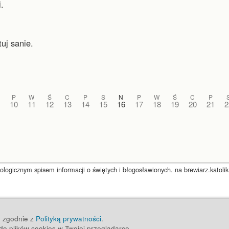
.
uj sanie.
P
W
Ś
C
P
S
N
P
W
Ś
C
P
10
11
12
13
14
15
16
17
18
19
20
21
2
ogicznym spisem informacji o świętych i błogosławionych. na brewiarz.katolik
ug zgodnie z
Polityką prywatności
.
o plików cookies w Twojej przeglądarce.