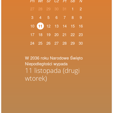
Pn
Wt
Śr
Cz
Pt
Sb
N
27
28
29
30
31
1
2
3
4
5
6
7
8
9
10
11
12
13
14
15
16
17
18
19
20
21
22
23
24
25
26
27
28
29
30
W 2036 roku Narodowe Święto
Niepodległości wypada
11 listopada
(drugi
wtorek)