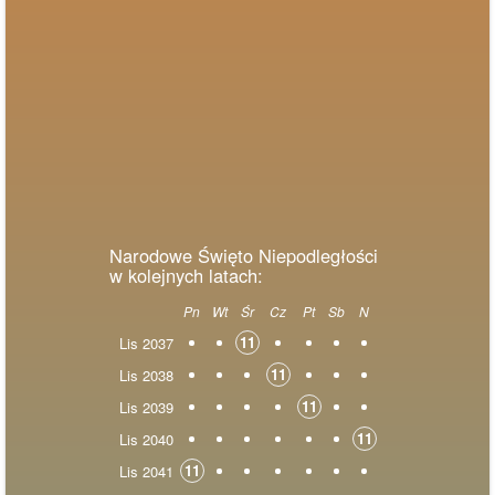
Narodowe Święto Niepodległości
w kolejnych latach:
Pn
Wt
Śr
Cz
Pt
Sb
N
11
Lis 2037
11
Lis 2038
11
Lis 2039
11
Lis 2040
11
Lis 2041