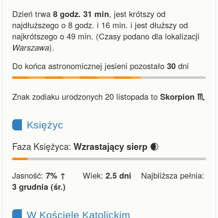
Dzień trwa
8 godz. 31 min
,
jest krótszy od
najdłuższego o 8 godz. i 16 min.
i
jest dłuższy od
najkrótszego o 49 min.
(Czasy podano dla lokalizacji
Warszawa
).
Do końca astronomicznej jesieni pozostało
30
dni
Znak zodiaku urodzonych 20 listopada to
Skorpion ♏︎
Księżyc
Faza Księżyca:
🌒
Wzrastający sierp
Jasność:
7% ↑
Wiek:
2.5 dni
Najbliższa pełnia:
3 grudnia (śr.)
W Kościele Katolickim