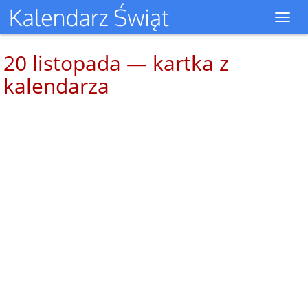
Toggl
navig
20 listopada — kartka z
kalendarza