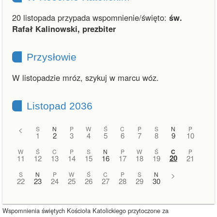
20 listopada przypada wspomnienie/święto:
św.
Rafał Kalinowski, prezbiter
Przysłowie
W listopadzie mróz, szykuj w marcu wóz.
Listopad 2036
<
S
N
P
W
Ś
C
P
S
N
P
1
2
3
4
5
6
7
8
9
10
W
Ś
C
P
S
N
P
W
Ś
C
P
20
11
12
13
14
15
16
17
18
19
21
S
N
P
W
Ś
C
P
S
N
>
22
23
24
25
26
27
28
29
30
Wspomnienia świętych Kościoła Katolickiego przytoczone za