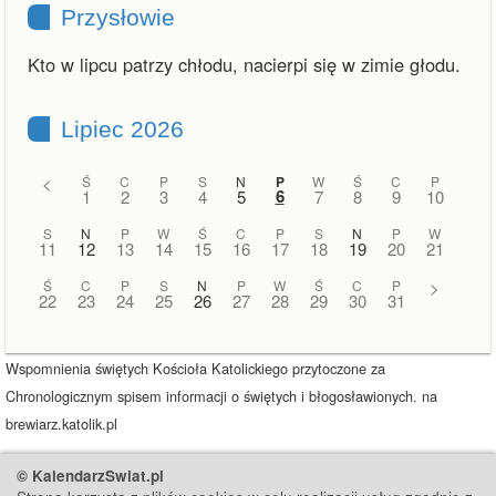
Przysłowie
Kto w lipcu patrzy chłodu, nacierpi się w zimie głodu.
Lipiec 2026
<
Ś
C
P
S
N
P
W
Ś
C
P
6
1
2
3
4
5
7
8
9
10
S
N
P
W
Ś
C
P
S
N
P
W
11
12
13
14
15
16
17
18
19
20
21
Ś
C
P
S
N
P
W
Ś
C
P
>
22
23
24
25
26
27
28
29
30
31
Wspomnienia świętych Kościoła Katolickiego przytoczone za
Chronologicznym spisem informacji o świętych i błogosławionych. na
brewiarz.katolik.pl
© KalendarzSwiat.pl