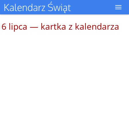
Toggl
navig
6 lipca — kartka z kalendarza