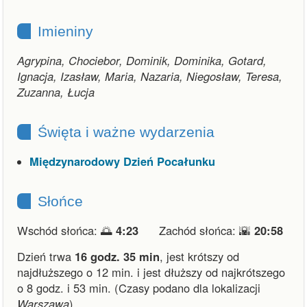
Imieniny
Agrypina, Chociebor, Dominik, Dominika, Gotard,
Ignacja, Izasław, Maria, Nazaria, Niegosław, Teresa,
Zuzanna, Łucja
Święta i ważne wydarzenia
Międzynarodowy Dzień Pocałunku
Słońce
Wschód słońca: 🌅
4:23
Zachód słońca: 🌇
20:58
Dzień trwa
16 godz. 35 min
,
jest krótszy od
najdłuższego o 12 min.
i
jest dłuższy od najkrótszego
o 8 godz. i 53 min.
(Czasy podano dla lokalizacji
Warszawa
).