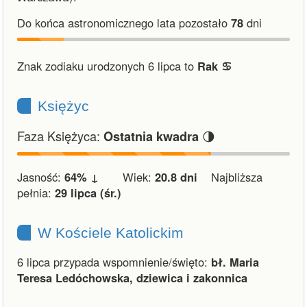
Do końca astronomicznego lata pozostało
78
dni
Znak zodiaku urodzonych 6 lipca to
Rak ♋︎
Księżyc
Faza Księżyca:
🌗
Ostatnia kwadra
Jasność:
64% ↓
Wiek:
20.8 dni
Najbliższa
pełnia:
29 lipca (śr.)
W Kościele Katolickim
6 lipca przypada wspomnienie/święto:
bł. Maria
Teresa Ledóchowska, dziewica i zakonnica