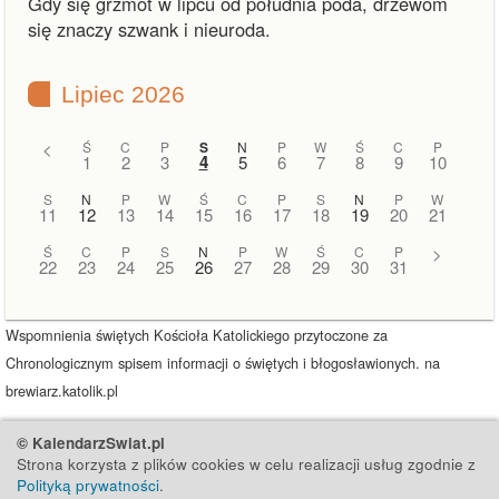
Gdy się grzmot w lipcu od południa poda, drzewom
się znaczy szwank i nieuroda.
Lipiec 2026
<
Ś
C
P
S
N
P
W
Ś
C
P
4
1
2
3
5
6
7
8
9
10
S
N
P
W
Ś
C
P
S
N
P
W
11
12
13
14
15
16
17
18
19
20
21
Ś
C
P
S
N
P
W
Ś
C
P
>
22
23
24
25
26
27
28
29
30
31
Wspomnienia świętych Kościoła Katolickiego przytoczone za
Chronologicznym spisem informacji o świętych i błogosławionych. na
brewiarz.katolik.pl
© KalendarzSwiat.pl
Strona korzysta z plików cookies w celu realizacji usług zgodnie z
Polityką prywatności
.