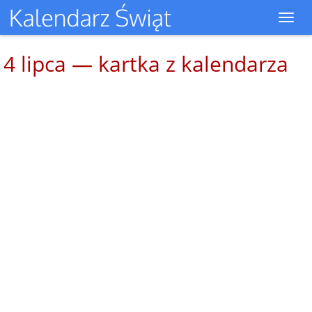
Toggl
navig
4 lipca — kartka z kalendarza