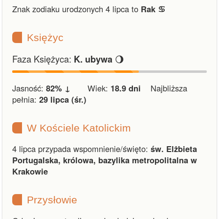
Znak zodiaku urodzonych 4 lipca to
Rak ♋︎
Księżyc
Faza Księżyca:
🌖
K. ubywa
Jasność:
82% ↓
Wiek:
18.9 dni
Najbliższa
pełnia:
29 lipca (śr.)
W Kościele Katolickim
4 lipca przypada wspomnienie/święto:
św. Elżbieta
Portugalska, królowa, bazylika metropolitalna w
Krakowie
Przysłowie