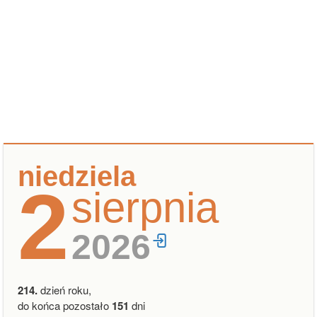
niedziela
2
sierpnia
2026
214.
dzień roku,
do końca pozostało
151
dni