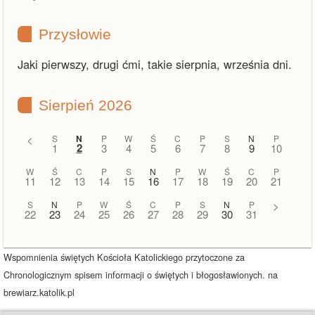
Przysłowie
Jaki pierwszy, drugi ćmi, takie sierpnia, września dni.
Sierpień 2026
<
S
N
P
W
Ś
C
P
S
N
P
2
1
3
4
5
6
7
8
9
10
W
Ś
C
P
S
N
P
W
Ś
C
P
11
12
13
14
15
16
17
18
19
20
21
S
N
P
W
Ś
C
P
S
N
P
>
22
23
24
25
26
27
28
29
30
31
Wspomnienia świętych Kościoła Katolickiego przytoczone za
Chronologicznym spisem informacji o świętych i błogosławionych. na
brewiarz.katolik.pl