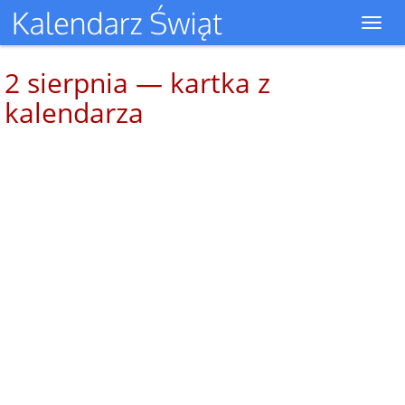
Toggl
navig
2 sierpnia — kartka z
kalendarza