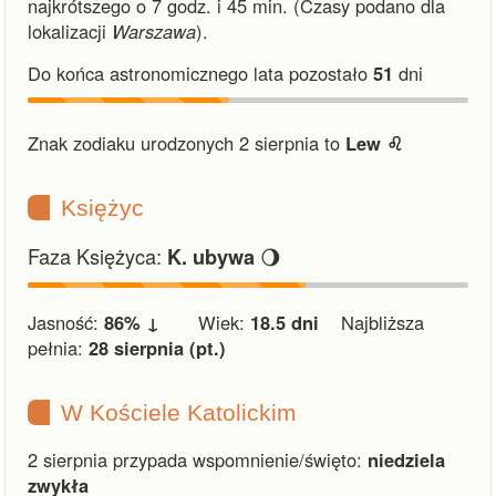
najkrótszego o 7 godz. i 45 min.
(Czasy podano dla
lokalizacji
Warszawa
).
Do końca astronomicznego lata pozostało
51
dni
Znak zodiaku urodzonych 2 sierpnia to
Lew ♌︎
Księżyc
Faza Księżyca:
🌖
K. ubywa
Jasność:
86% ↓
Wiek:
18.5 dni
Najbliższa
pełnia:
28 sierpnia (pt.)
W Kościele Katolickim
2 sierpnia przypada wspomnienie/święto:
niedziela
zwykła