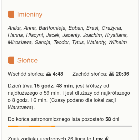
Imieniny
Anika, Anna, Bartłomieja, Eoban, Erast, Grażyna,
Hanna, Hiacynt, Jacek, Jacenty, Joachim, Krystiana,
Mirosława, Sancja, Teodor, Tytus, Walenty, Wilhelm
Słońce
Wschód słońca: 🌅
4:48
Zachód słońca: 🌇
20:36
Dzień trwa
15 godz. 48 min
,
jest krótszy od
najdłuższego o 59 min.
i
jest dłuższy od najkrótszego
o 8 godz. i 6 min.
(Czasy podano dla lokalizacji
Warszawa
).
Do końca astronomicznego lata pozostało
58
dni
Znak zodiaku urodzonych 26 lipca to
Lew ♌︎