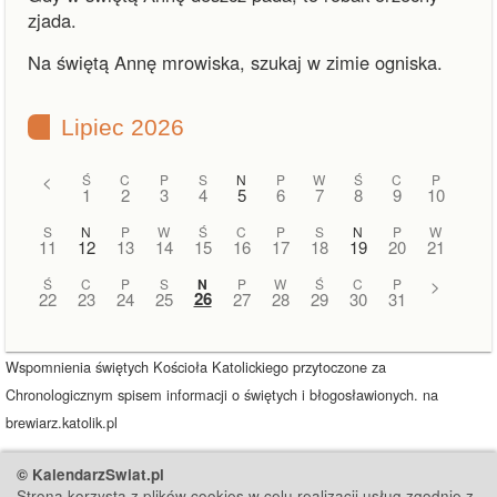
zjada.
Na świętą Annę mrowiska, szukaj w zimie ogniska.
Lipiec 2026
<
Ś
C
P
S
N
P
W
Ś
C
P
1
2
3
4
5
6
7
8
9
10
S
N
P
W
Ś
C
P
S
N
P
W
11
12
13
14
15
16
17
18
19
20
21
Ś
C
P
S
N
P
W
Ś
C
P
>
26
22
23
24
25
27
28
29
30
31
Wspomnienia świętych Kościoła Katolickiego przytoczone za
Chronologicznym spisem informacji o świętych i błogosławionych. na
brewiarz.katolik.pl
© KalendarzSwiat.pl
Strona korzysta z plików cookies w celu realizacji usług zgodnie z