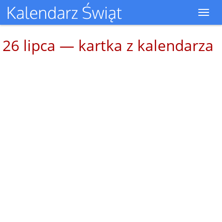
Toggl
navig
26 lipca — kartka z kalendarza