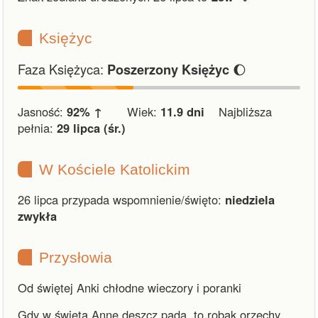
Księżyc
Faza Księżyca:
🌔
Poszerzony Księżyc
Jasność:
92% ↑
Wiek:
11.9 dni
Najbliższa
pełnia:
29 lipca (śr.)
W Kościele Katolickim
26 lipca przypada wspomnienie/święto:
niedziela
zwykła
Przysłowia
Od świętej Anki chłodne wieczory i poranki
Gdy w świętą Annę deszcz pada, to robak orzechy