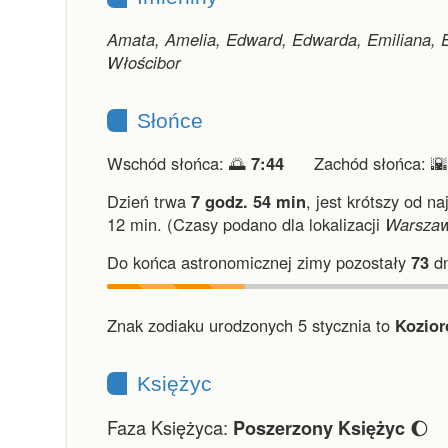
Amata, Amelia, Edward, Edwarda, Emiliana, E
Włościbor
Słońce
Wschód słońca: 🌅
7:44
Zachód słońca: 
Dzień trwa
7 godz. 54 min
,
jest krótszy od na
12 min.
(Czasy podano dla lokalizacji
Warsza
Do końca astronomicznej zimy pozostały
73
dn
Znak zodiaku urodzonych 5 stycznia to
Kozior
Księżyc
Faza Księżyca:
🌔
Poszerzony Księżyc