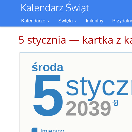
Kalendarze
Święta
Imieniny
Przydatn
5 stycznia — kartka z 
środa
5
stycz
2039
Imieniny