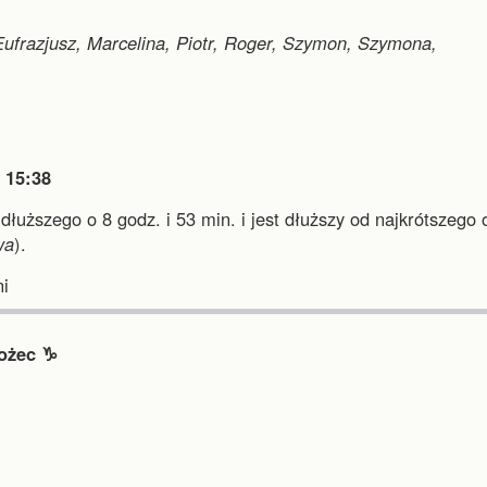
ufrazjusz, Marcelina, Piotr, Roger, Szymon, Szymona,

15:38
jdłuższego o 8 godz. i 53 min.
i
jest dłuższy od najkrótszego 
wa
).
i
ożec ♑︎