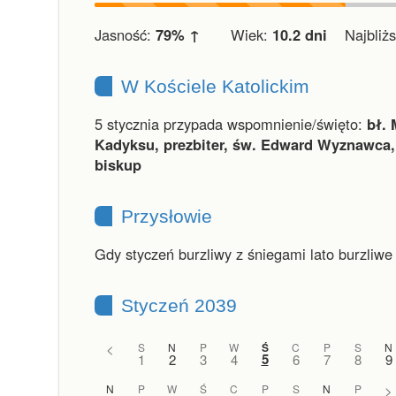
Jasność:
79% ↑
Wiek:
10.2 dni
Najbliższ
W Kościele Katolickim
5 stycznia przypada wspomnienie/święto:
bł. 
Kadyksu, prezbiter, św. Edward Wyznawca
biskup
Przysłowie
Gdy styczeń burzliwy z śniegami lato burzliwe
Styczeń 2039
<
S
N
P
W
Ś
C
P
S
N
5
1
2
3
4
6
7
8
9
N
P
W
Ś
C
P
S
N
P
>