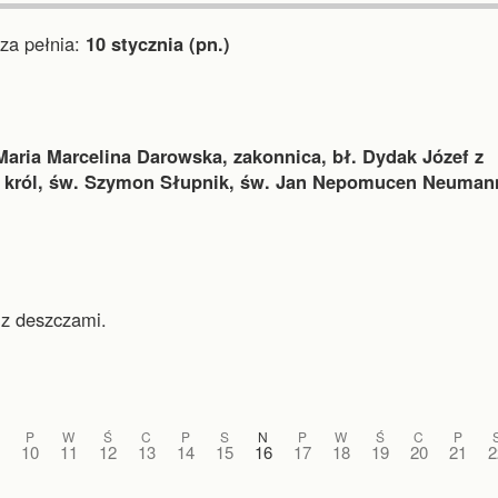
a pełnia:
10 stycznia (pn.)
Maria Marcelina Darowska, zakonnica, bł. Dydak Józef z
, król, św. Szymon Słupnik, św. Jan Nepomucen Neuman
 z deszczami.
P
W
Ś
C
P
S
N
P
W
Ś
C
P
10
11
12
13
14
15
16
17
18
19
20
21
2