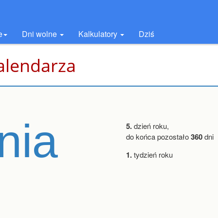
e
Dni wolne
Kalkulatory
Dziś
kalendarza
nia
5.
dzień roku,
do końca pozostało
360
dni
1.
tydzień roku