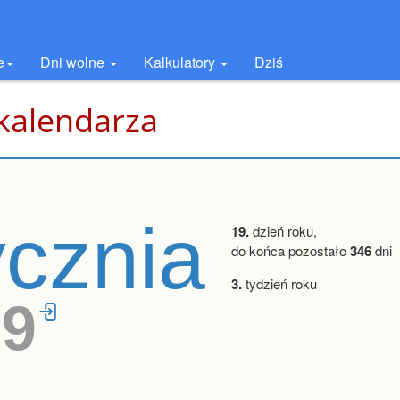
e
Dni wolne
Kalkulatory
Dziś
 kalendarza
ycznia
19.
dzień roku,
do końca pozostało
346
dni
3.
tydzień roku
39