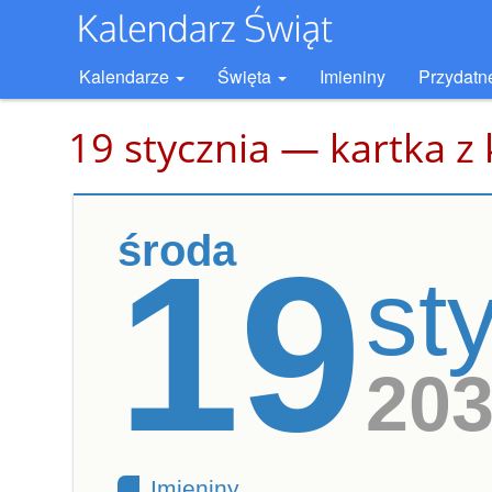
Kalendarze
Święta
Imieniny
Przydatn
19 stycznia — kartka z
środa
19
st
20
Imieniny