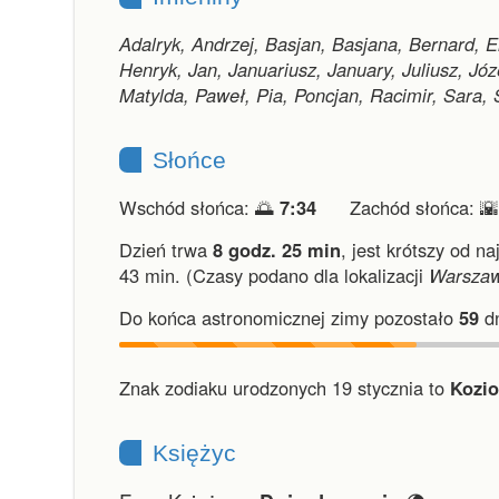
Adalryk, Andrzej, Basjan, Basjana, Bernard,
Henryk, Jan, Januariusz, January, Juliusz, Józ
Matylda, Paweł, Pia, Poncjan, Racimir, Sara, 
Słońce
Wschód słońca: 🌅
7:34
Zachód słońca: 
Dzień trwa
8 godz. 25 min
,
jest krótszy od na
43 min.
(Czasy podano dla lokalizacji
Warsza
Do końca astronomicznej zimy pozostało
59
dn
Znak zodiaku urodzonych 19 stycznia to
Kozio
Księżyc