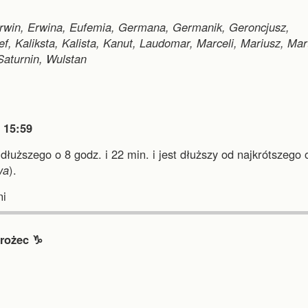
 Erwin, Erwina, Eufemia, Germana, Germanik, Geroncjusz,
ef, Kaliksta, Kalista, Kanut, Laudomar, Marceli, Mariusz, Mar
Saturnin, Wulstan

15:59
jdłuższego o 8 godz. i 22 min.
i
jest dłuższy od najkrótszego 
wa
).
i
rożec ♑︎