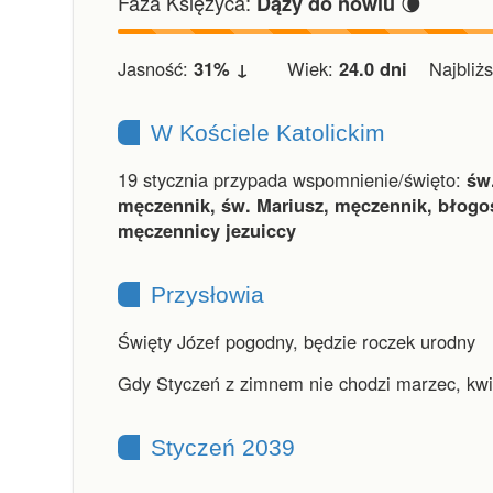
Faza Księżyca:
🌘
Dąży do nowiu
Jasność:
31% ↓
Wiek:
24.0 dni
Najbliższ
W Kościele Katolickim
19 stycznia przypada wspomnienie/święto:
św.
męczennik, św. Mariusz, męczennik, błogos
męczennicy jezuiccy
Przysłowia
Święty Józef pogodny, będzie roczek urodny
Gdy Styczeń z zimnem nie chodzi marzec, kwi
Styczeń 2039