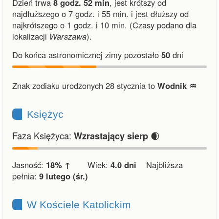
Dzień trwa
8 godz. 52 min
,
jest krótszy od
najdłuższego o 7 godz. i 55 min.
i
jest dłuższy od
najkrótszego o 1 godz. i 10 min.
(Czasy podano dla
lokalizacji
Warszawa
).
Do końca astronomicznej zimy pozostało
50
dni
Znak zodiaku urodzonych 28 stycznia to
Wodnik ♒︎
Księżyc
Faza Księżyca:
🌒
Wzrastający sierp
Jasność:
18% ↑
Wiek:
4.0 dni
Najbliższa
pełnia:
9 lutego (śr.)
W Kościele Katolickim