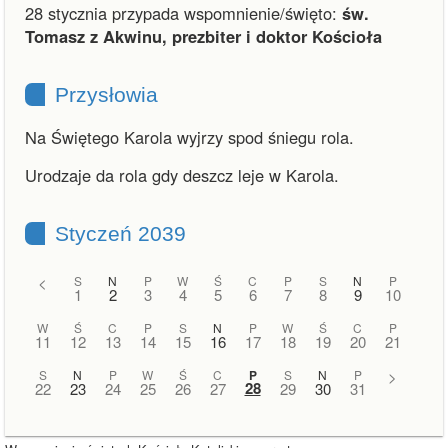
28 stycznia przypada wspomnienie/święto:
św.
Tomasz z Akwinu, prezbiter i doktor Kościoła
Przysłowia
Na Świętego Karola wyjrzy spod śniegu rola.
Urodzaje da rola gdy deszcz leje w Karola.
Styczeń 2039
<
S
N
P
W
Ś
C
P
S
N
P
1
2
3
4
5
6
7
8
9
10
W
Ś
C
P
S
N
P
W
Ś
C
P
11
12
13
14
15
16
17
18
19
20
21
S
N
P
W
Ś
C
P
S
N
P
>
28
22
23
24
25
26
27
29
30
31