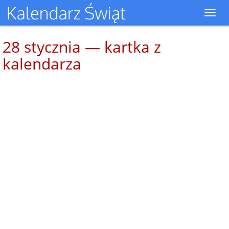
Toggl
navig
28 stycznia — kartka z
kalendarza