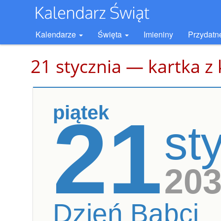
Kalendarze
Święta
Imieniny
Przydatn
21 stycznia — kartka z
piątek
21
st
20
Dzień Babci