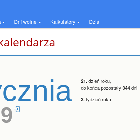
e
Dni wolne
Kalkulatory
Dziś
 kalendarza
ycznia
21.
dzień roku,
do końca pozostały
344
dni
3.
tydzień roku
39