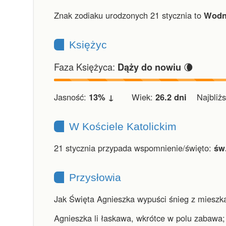
Znak zodiaku urodzonych 21 stycznia to
Wodn
Księżyc
Faza Księżyca:
🌘
Dąży do nowiu
Jasność:
13% ↓
Wiek:
26.2 dni
Najbliższ
W Kościele Katolickim
21 stycznia przypada wspomnienie/święto:
św
Przysłowia
Jak Święta Agnieszka wypuści śnieg z mieszka,
Agnieszka li łaskawa, wkrótce w polu zabawa; 