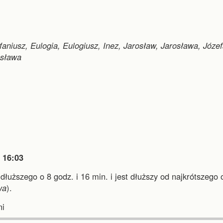
faniusz, Eulogia, Eulogiusz, Inez, Jarosław, Jarosława, Józef
esława

16:03
jdłuższego o 8 godz. i 16 min.
i
jest dłuższy od najkrótszego 
wa
).
i