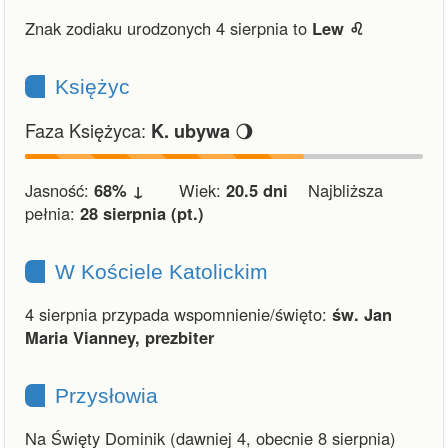
Znak zodiaku urodzonych 4 sierpnia to
Lew ♌︎
Księżyc
Faza Księżyca:
🌖
K. ubywa
Jasność:
68% ↓
Wiek:
20.5 dni
Najbliższa
pełnia:
28 sierpnia (pt.)
W Kościele Katolickim
4 sierpnia przypada wspomnienie/święto:
św. Jan
Maria Vianney, prezbiter
Przysłowia
Na Święty Dominik (dawniej 4, obecnie 8 sierpnia)