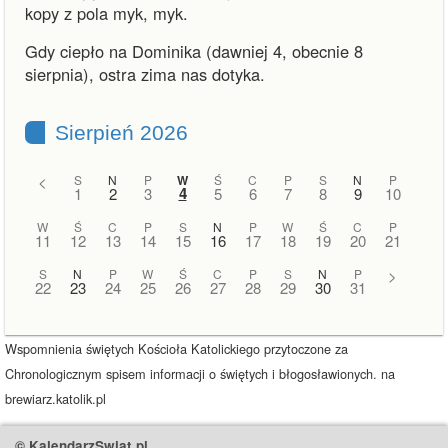
kopy z pola myk, myk.
Gdy ciepło na Dominika (dawniej 4, obecnie 8
sierpnia), ostra zima nas dotyka.
Sierpień 2026
<
S
N
P
W
Ś
C
P
S
N
P
4
1
2
3
5
6
7
8
9
10
W
Ś
C
P
S
N
P
W
Ś
C
P
11
12
13
14
15
16
17
18
19
20
21
S
N
P
W
Ś
C
P
S
N
P
>
22
23
24
25
26
27
28
29
30
31
Wspomnienia świętych Kościoła Katolickiego przytoczone za
Chronologicznym spisem informacji o świętych i błogosławionych. na
brewiarz.katolik.pl
© KalendarzSwiat.pl