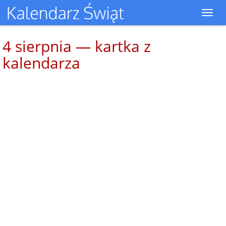
Toggl
navig
4 sierpnia — kartka z
kalendarza