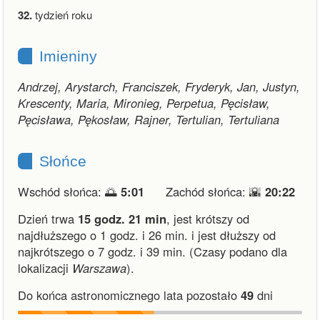
32.
tydzień roku
Imieniny
Andrzej, Arystarch, Franciszek, Fryderyk, Jan, Justyn,
Krescenty, Maria, Mironieg, Perpetua, Pęcisław,
Pęcisława, Pękosław, Rajner, Tertulian, Tertuliana
Słońce
Wschód słońca: 🌅
5:01
Zachód słońca: 🌇
20:22
Dzień trwa
15 godz. 21 min
,
jest krótszy od
najdłuższego o 1 godz. i 26 min.
i
jest dłuższy od
najkrótszego o 7 godz. i 39 min.
(Czasy podano dla
lokalizacji
Warszawa
).
Do końca astronomicznego lata pozostało
49
dni