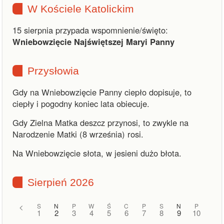
W Kościele Katolickim
15 sierpnia przypada wspomnienie/święto:
Wniebowzięcie Najświętszej Maryi Panny
Przysłowia
Gdy na Wniebowzięcie Panny ciepło dopisuje, to
ciepły i pogodny koniec lata obiecuje.
Gdy Zielna Matka deszcz przynosi, to zwykle na
Narodzenie Matki (8 września) rosi.
Na Wniebowzięcie słota, w jesieni dużo błota.
Sierpień 2026
<
S
N
P
W
Ś
C
P
S
N
P
1
2
3
4
5
6
7
8
9
10