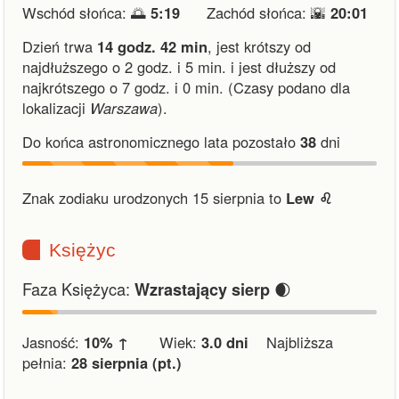
Wschód słońca: 🌅
5:19
Zachód słońca: 🌇
20:01
Dzień trwa
14 godz. 42 min
,
jest krótszy od
najdłuższego o 2 godz. i 5 min.
i
jest dłuższy od
najkrótszego o 7 godz. i 0 min.
(Czasy podano dla
lokalizacji
Warszawa
).
Do końca astronomicznego lata pozostało
38
dni
Znak zodiaku urodzonych 15 sierpnia to
Lew ♌︎
Księżyc
Faza Księżyca:
🌒
Wzrastający sierp
Jasność:
10% ↑
Wiek:
3.0 dni
Najbliższa
pełnia:
28 sierpnia (pt.)