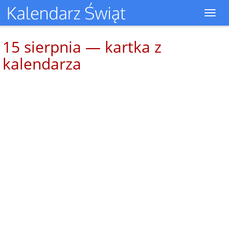
Toggl
navig
15 sierpnia — kartka z
kalendarza