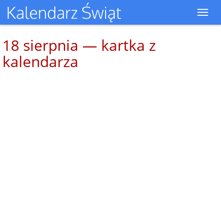
Toggl
navig
18 sierpnia — kartka z
kalendarza