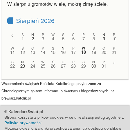
W sierpniu grzmotów wiele, mokrą zimę ściele.
Sierpień 2026
<
S
N
P
W
Ś
C
P
S
N
P
1
2
3
4
5
6
7
8
9
10
W
Ś
C
P
S
N
P
W
Ś
C
P
18
11
12
13
14
15
16
17
19
20
21
S
N
P
W
Ś
C
P
S
N
P
>
22
23
24
25
26
27
28
29
30
31
Wspomnienia świętych Kościoła Katolickiego przytoczone za
Chronologicznym spisem informacji o świętych i błogosławionych. na
brewiarz.katolik.pl
© KalendarzSwiat.pl
Strona korzysta z plików cookies w celu realizacji usług zgodnie z
Polityką prywatności
.
Możesz określić warunki przechowywania lub dostępu do plików