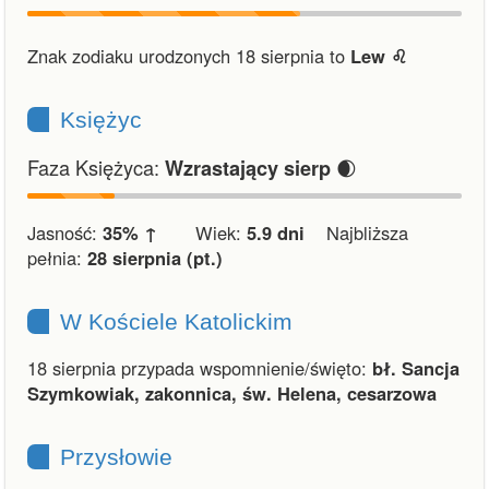
Znak zodiaku urodzonych 18 sierpnia to
Lew ♌︎
Księżyc
Faza Księżyca:
🌒
Wzrastający sierp
Jasność:
35% ↑
Wiek:
5.9 dni
Najbliższa
pełnia:
28 sierpnia (pt.)
W Kościele Katolickim
18 sierpnia przypada wspomnienie/święto:
bł. Sancja
Szymkowiak, zakonnica, św. Helena, cesarzowa
Przysłowie