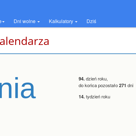
e
Dni wolne
Kalkulatory
Dziś
kalendarza
nia
94.
dzień roku,
do końca pozostało
271
dni
14.
tydzień roku