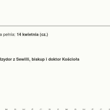
 pełnia:
14 kwietnia (cz.)
Izydor z Sewilli, biskup i doktor Kościoła
N
P
W
Ś
C
P
S
N
P
W
Ś
C