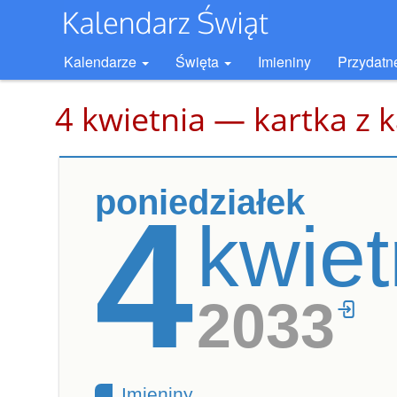
Kalendarze
Święta
Imieniny
Przydatn
4 kwietnia — kartka z 
poniedziałek
4
kwiet
2033
Imieniny