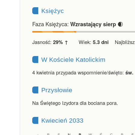
Księżyc
Faza Księżyca:
🌒
Wzrastający sierp
Jasność:
29% ↑
Wiek:
5.3 dni
Najbliższa
W Kościele Katolickim
4 kwietnia przypada wspomnienie/święto:
św. 
Przysłowie
Na Świętego Izydora dla bociana pora.
Kwiecień 2033
P
S
N
P
W
Ś
C
P
S