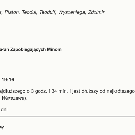
a, Platon, Teodul, Teodulf, Wyszeniega, Zdzimir
iałań Zapobiegających Minom

19:16
najdłuższego o 3 godz. i 34 min.
i
jest dłuższy od najkrótszego
i
Warszawa
).
dni
♈︎