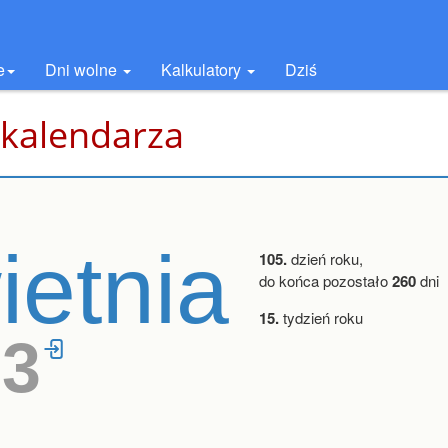
e
Dni wolne
Kalkulatory
Dziś
 kalendarza
ietnia
105.
dzień roku,
do końca pozostało
260
dni
15.
tydzień roku
33