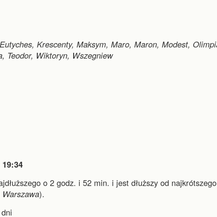
, Eutyches, Krescenty, Maksym, Maro, Maron, Modest, Olimpi
ra, Teodor, Wiktoryn, Wszegniew

19:34
najdłuższego o 2 godz. i 52 min.
i
jest dłuższy od najkrótszego
i
Warszawa
).
dni