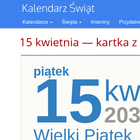
Kalendarze
Święta
Imieniny
Przydatn
15 kwietnia — kartka z
piątek
15
kw
20
Wielki Piątek