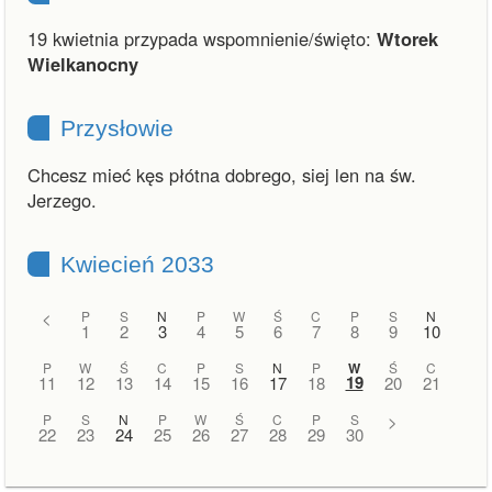
19 kwietnia przypada wspomnienie/święto:
Wtorek
Wielkanocny
Przysłowie
Chcesz mieć kęs płótna dobrego, siej len na św.
Jerzego.
Kwiecień 2033
<
P
S
N
P
W
Ś
C
P
S
N
1
2
3
4
5
6
7
8
9
10
P
W
Ś
C
P
S
N
P
W
Ś
C
19
11
12
13
14
15
16
17
18
20
21
P
S
N
P
W
Ś
C
P
S
>
22
23
24
25
26
27
28
29
30