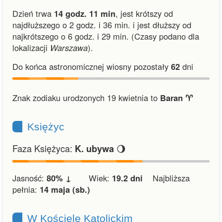
Dzień trwa
14 godz. 11 min
,
jest krótszy od
najdłuższego o 2 godz. i 36 min.
i
jest dłuższy od
najkrótszego o 6 godz. i 29 min.
(Czasy podano dla
lokalizacji
Warszawa
).
Do końca astronomicznej wiosny pozostały
62
dni
Znak zodiaku urodzonych 19 kwietnia to
Baran ♈︎
Księżyc
Faza Księżyca:
🌖
K. ubywa
Jasność:
80% ↓
Wiek:
19.2 dni
Najbliższa
pełnia:
14 maja (sb.)
W Kościele Katolickim