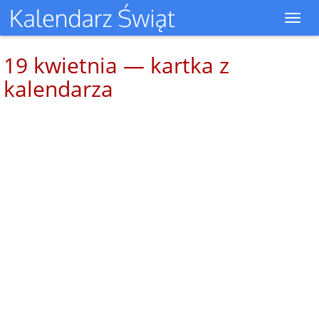
Toggl
navig
19 kwietnia — kartka z
kalendarza