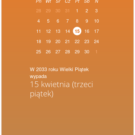
Pn
Wt
Śr
Cz
Pt
Sb
N
28
29
30
31
1
2
3
4
5
6
7
8
9
10
11
12
13
14
15
16
17
18
19
20
21
22
23
24
25
26
27
28
29
30
1
W 2033 roku Wielki Piątek
wypada
15 kwietnia
(trzeci
piątek)