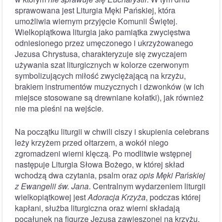
sprawowana jest Liturgia Męki Pańskiej, która
umożliwia wiernym przyjęcie Komunii Świętej.
Wielkopiątkowa liturgia jako pamiątka zwycięstwa
odniesionego przez umęczonego i ukrzyżowanego
Jezusa Chrystusa, charakteryzuje się zwyczajem
używania szat liturgicznych w kolorze czerwonym
symbolizujących miłość zwyciężającą na krzyżu,
brakiem instrumentów muzycznych i dzwonków (w ich
miejsce stosowane są drewniane kołatki), jak również
nie ma pieśni na wejście.
Na początku liturgii w chwili ciszy i skupienia celebrans
leży krzyżem przed ołtarzem, a wokół niego
zgromadzeni wierni klęczą. Po modlitwie wstępnej
następuje Liturgia Słowa Bożego, w której skład
wchodzą dwa czytania, psalm oraz
opis Męki Pańskiej
z Ewangelii św. Jana
. Centralnym wydarzeniem liturgii
wielkopiątkowej jest
Adoracja Krzyża
, podczas której
kapłani, służba liturgiczna oraz wierni składają
pocałunek na figurze Jezusa zawieszonej na krzyżu.