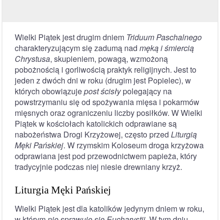
Wielki Piątek jest drugim dniem
Triduum Paschalnego
charakteryzującym się zadumą nad
męką i śmiercią
Chrystusa
, skupieniem, powagą, wzmożoną
pobożnością i gorliwością praktyk religijnych. Jest to
jeden z dwóch dni w roku (drugim jest Popielec), w
których obowiązuje
post ścisły
polegający na
powstrzymaniu się od spożywania mięsa i pokarmów
mięsnych oraz ograniczeniu liczby posiłków. W Wielki
Piątek w kościołach katolickich odprawiane są
nabożeństwa Drogi Krzyżowej, często przed
Liturgią
Męki Pańskiej
. W rzymskim Koloseum droga krzyżowa
odprawiana jest pod przewodnictwem papieża, który
tradycyjnie podczas niej niesie drewniany krzyż.
Liturgia Męki Pańskiej
Wielki Piątek jest dla katolików jedynym dniem w roku,
w którym
nie sprawuje się Eucharystii
. W tym dniu