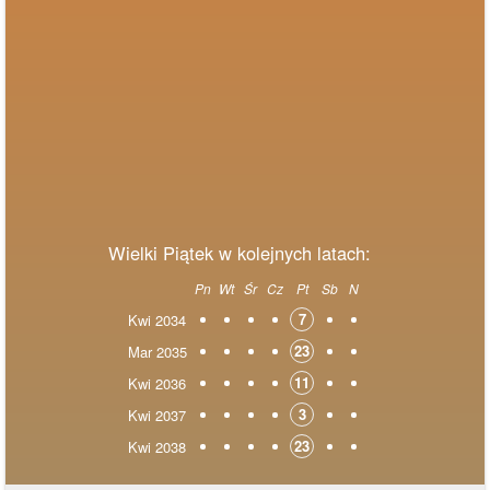
Wielki Piątek w kolejnych latach:
Pn
Wt
Śr
Cz
Pt
Sb
N
7
Kwi 2034
23
Mar 2035
11
Kwi 2036
3
Kwi 2037
23
Kwi 2038