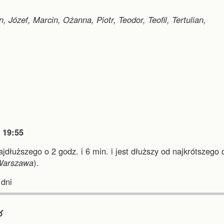
, Józef, Marcin, Ożanna, Piotr, Teodor, Teofil, Tertulian,

19:55
ajdłuższego o 2 godz. i 6 min.
i
jest dłuższy od najkrótszego 
Warszawa
).
dni
︎