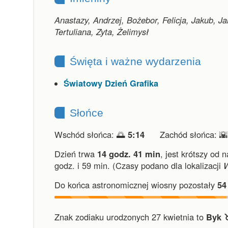
Anastazy, Andrzej, Bożebor, Felicja, Jakub, Jan
Tertuliana, Zyta, Żelimysł
Święta i ważne wydarzenia
Światowy Dzień Grafika
Słońce
Wschód słońca: 🌅
5:14
Zachód słońca: 
Dzień trwa
14 godz. 41 min
,
jest krótszy od n
godz. i 59 min.
(Czasy podano dla lokalizacji
Do końca astronomicznej wiosny pozostały
54
Znak zodiaku urodzonych 27 kwietnia to
Byk ♉