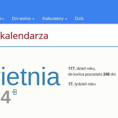
e
Dni wolne
Kalkulatory
Dziś
 kalendarza
ietnia
117.
dzień roku,
do końca pozostało
248
dni
17.
tydzień roku
34