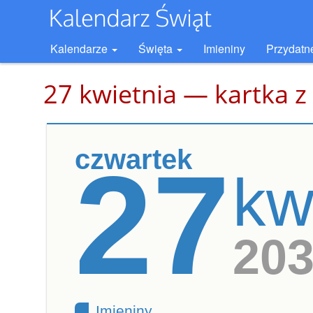
Kalendarze
Święta
Imieniny
Przydatn
27 kwietnia — kartka z
czwartek
27
kw
20
Imieniny