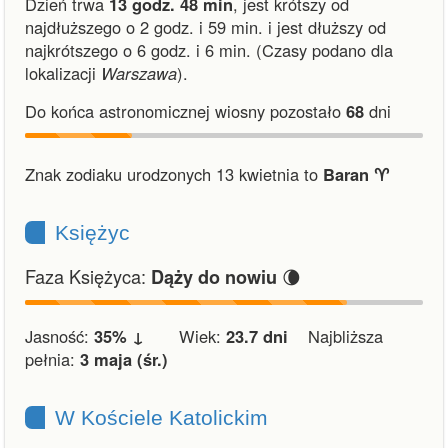
Dzień trwa
13 godz. 48 min
,
jest krótszy od
najdłuższego o 2 godz. i 59 min.
i
jest dłuższy od
najkrótszego o 6 godz. i 6 min.
(Czasy podano dla
lokalizacji
Warszawa
).
Do końca astronomicznej wiosny pozostało
68
dni
Znak zodiaku urodzonych 13 kwietnia to
Baran ♈︎
Księżyc
Faza Księżyca:
🌘
Dąży do nowiu
Jasność:
35% ↓
Wiek:
23.7 dni
Najbliższa
pełnia:
3 maja (śr.)
W Kościele Katolickim