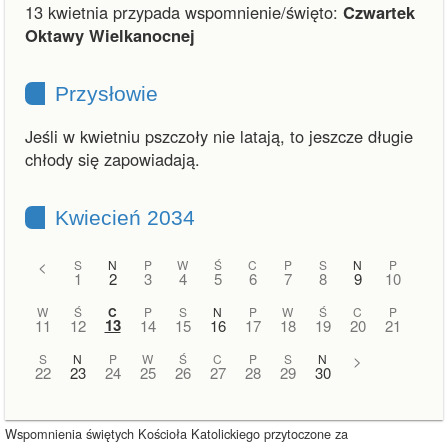
13 kwietnia przypada wspomnienie/święto:
Czwartek
Oktawy Wielkanocnej
Przysłowie
Jeśli w kwietniu pszczoły nie latają, to jeszcze długie
chłody się zapowiadają.
Kwiecień 2034
<
S
N
P
W
Ś
C
P
S
N
P
1
2
3
4
5
6
7
8
9
10
W
Ś
C
P
S
N
P
W
Ś
C
P
13
11
12
14
15
16
17
18
19
20
21
S
N
P
W
Ś
C
P
S
N
>
22
23
24
25
26
27
28
29
30
Wspomnienia świętych Kościoła Katolickiego przytoczone za