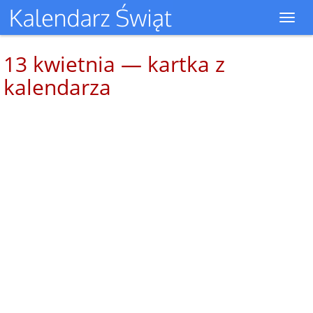
Toggl
navig
13 kwietnia — kartka z
kalendarza