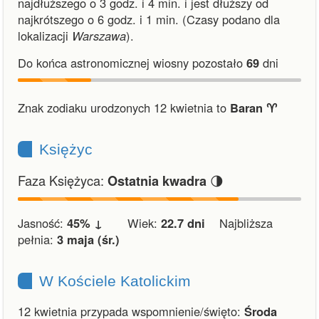
najdłuższego o 3 godz. i 4 min.
i
jest dłuższy od
najkrótszego o 6 godz. i 1 min.
(Czasy podano dla
lokalizacji
Warszawa
).
Do końca astronomicznej wiosny pozostało
69
dni
Znak zodiaku urodzonych 12 kwietnia to
Baran ♈︎
Księżyc
Faza Księżyca:
🌗
Ostatnia kwadra
Jasność:
45% ↓
Wiek:
22.7 dni
Najbliższa
pełnia:
3 maja (śr.)
W Kościele Katolickim
12 kwietnia przypada wspomnienie/święto:
Środa