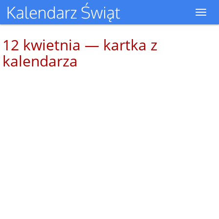
Toggl
navig
12 kwietnia — kartka z
kalendarza