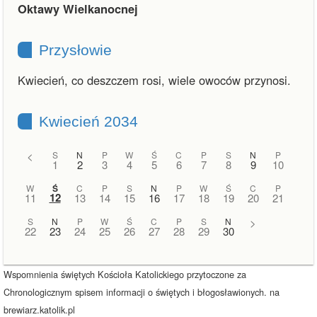
Oktawy Wielkanocnej
Przysłowie
Kwiecień, co deszczem rosi, wiele owoców przynosi.
Kwiecień 2034
<
S
N
P
W
Ś
C
P
S
N
P
1
2
3
4
5
6
7
8
9
10
W
Ś
C
P
S
N
P
W
Ś
C
P
12
11
13
14
15
16
17
18
19
20
21
S
N
P
W
Ś
C
P
S
N
>
22
23
24
25
26
27
28
29
30
Wspomnienia świętych Kościoła Katolickiego przytoczone za
Chronologicznym spisem informacji o świętych i błogosławionych. na
brewiarz.katolik.pl