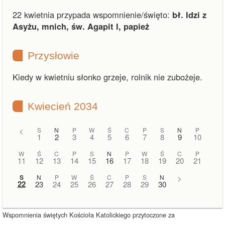
22 kwietnia przypada wspomnienie/święto:
bł. Idzi z
Asyżu, mnich, św. Agapit I, papież
Przysłowie
Kiedy w kwietniu słonko grzeje, rolnik nie zubożeje.
Kwiecień 2034
<
S
N
P
W
Ś
C
P
S
N
P
1
2
3
4
5
6
7
8
9
10
W
Ś
C
P
S
N
P
W
Ś
C
P
11
12
13
14
15
16
17
18
19
20
21
S
N
P
W
Ś
C
P
S
N
>
22
23
24
25
26
27
28
29
30
Wspomnienia świętych Kościoła Katolickiego przytoczone za