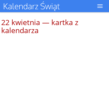
Toggl
navig
22 kwietnia — kartka z
kalendarza