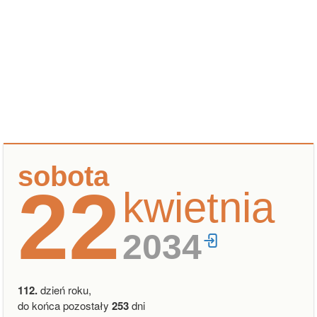
sobota
22
kwietnia
2034
112.
dzień roku,
do końca pozostały
253
dni