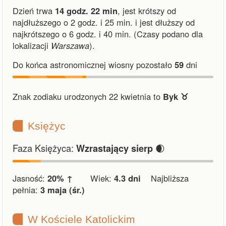
Dzień trwa
14 godz. 22 min
,
jest krótszy od
najdłuższego o 2 godz. i 25 min.
i
jest dłuższy od
najkrótszego o 6 godz. i 40 min.
(Czasy podano dla
lokalizacji
Warszawa
).
Do końca astronomicznej wiosny pozostało
59
dni
Znak zodiaku urodzonych 22 kwietnia to
Byk ♉︎
Księżyc
Faza Księżyca:
🌒
Wzrastający sierp
Jasność:
20% ↑
Wiek:
4.3 dni
Najbliższa
pełnia:
3 maja (śr.)
W Kościele Katolickim