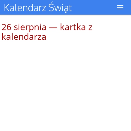
Toggl
navig
26 sierpnia — kartka z
kalendarza