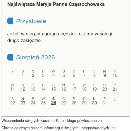
Najświętsza Maryja Panna Częstochowska
Przysłowie
Jeżeli w sierpniu gorąco będzie, to zima w śniegi
długo zasiędzie.
Sierpień 2026
<
S
N
P
W
Ś
C
P
S
N
P
1
2
3
4
5
6
7
8
9
10
W
Ś
C
P
S
N
P
W
Ś
C
P
11
12
13
14
15
16
17
18
19
20
21
S
N
P
W
Ś
C
P
S
N
P
>
26
22
23
24
25
27
28
29
30
31
Wspomnienia świętych Kościoła Katolickiego przytoczone za
Chronologicznym spisem informacji o świętych i błogosławionych. na