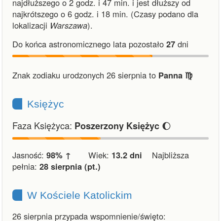
najdłuższego o 2 godz. i 47 min.
i
jest dłuższy od
najkrótszego o 6 godz. i 18 min.
(Czasy podano dla
lokalizacji
Warszawa
).
Do końca astronomicznego lata pozostało
27
dni
Znak zodiaku urodzonych 26 sierpnia to
Panna ♍︎
Księżyc
Faza Księżyca:
🌔
Poszerzony Księżyc
Jasność:
98% ↑
Wiek:
13.2 dni
Najbliższa
pełnia:
28 sierpnia (pt.)
W Kościele Katolickim
26 sierpnia przypada wspomnienie/święto: