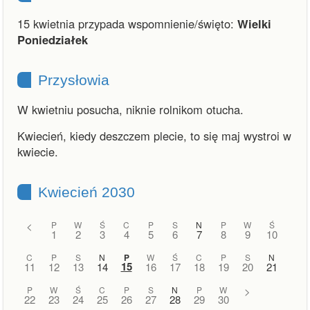
15 kwietnia przypada wspomnienie/święto:
Wielki
Poniedziałek
Przysłowia
W kwietniu posucha, niknie rolnikom otucha.
Kwiecień, kiedy deszczem plecie, to się maj wystroi w
kwiecie.
Kwiecień 2030
<
P
W
Ś
C
P
S
N
P
W
Ś
1
2
3
4
5
6
7
8
9
10
C
P
S
N
P
W
Ś
C
P
S
N
15
11
12
13
14
16
17
18
19
20
21
P
W
Ś
C
P
S
N
P
W
>
22
23
24
25
26
27
28
29
30