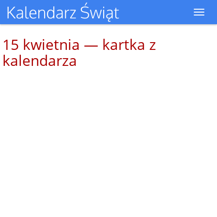
Toggl
navig
15 kwietnia — kartka z
kalendarza