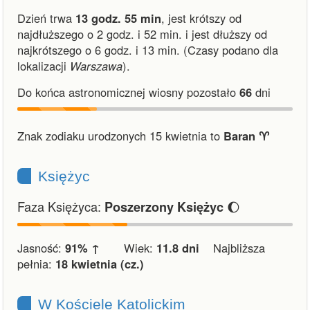
Dzień trwa
13 godz. 55 min
,
jest krótszy od
najdłuższego o 2 godz. i 52 min.
i
jest dłuższy od
najkrótszego o 6 godz. i 13 min.
(Czasy podano dla
lokalizacji
Warszawa
).
Do końca astronomicznej wiosny pozostało
66
dni
Znak zodiaku urodzonych 15 kwietnia to
Baran ♈︎
Księżyc
Faza Księżyca:
🌔
Poszerzony Księżyc
Jasność:
91% ↑
Wiek:
11.8 dni
Najbliższa
pełnia:
18 kwietnia (cz.)
W Kościele Katolickim