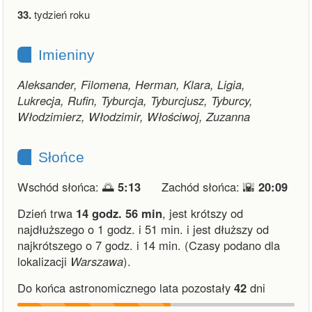
33.
tydzień roku
Imieniny
Aleksander, Filomena, Herman, Klara, Ligia,
Lukrecja, Rufin, Tyburcja, Tyburcjusz, Tyburcy,
Włodzimierz, Włodzimir, Włościwoj, Zuzanna
Słońce
Wschód słońca: 🌅
5:13
Zachód słońca: 🌇
20:09
Dzień trwa
14 godz. 56 min
,
jest krótszy od
najdłuższego o 1 godz. i 51 min.
i
jest dłuższy od
najkrótszego o 7 godz. i 14 min.
(Czasy podano dla
lokalizacji
Warszawa
).
Do końca astronomicznego lata pozostały
42
dni