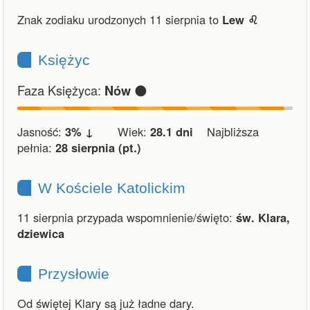
Znak zodiaku urodzonych 11 sierpnia to
Lew ♌︎
Księżyc
Faza Księżyca:
🌑
Nów
Jasność:
3% ↓
Wiek:
28.1 dni
Najbliższa
pełnia:
28 sierpnia (pt.)
W Kościele Katolickim
11 sierpnia przypada wspomnienie/święto:
św. Klara,
dziewica
Przysłowie
Od świętej Klary są już ładne dary.