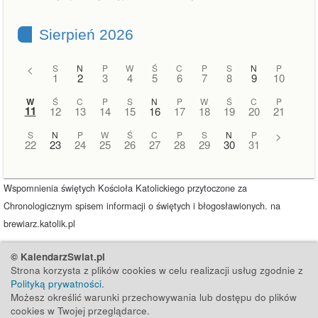
Sierpień 2026
<
S
N
P
W
Ś
C
P
S
N
P
1
2
3
4
5
6
7
8
9
10
W
Ś
C
P
S
N
P
W
Ś
C
P
11
12
13
14
15
16
17
18
19
20
21
S
N
P
W
Ś
C
P
S
N
P
>
22
23
24
25
26
27
28
29
30
31
Wspomnienia świętych Kościoła Katolickiego przytoczone za
Chronologicznym spisem informacji o świętych i błogosławionych. na
brewiarz.katolik.pl
© KalendarzSwiat.pl
Strona korzysta z plików cookies w celu realizacji usług zgodnie z
Polityką prywatności
.
Możesz określić warunki przechowywania lub dostępu do plików
cookies w Twojej przeglądarce.