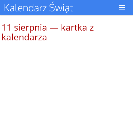
Toggl
navig
11 sierpnia — kartka z
kalendarza