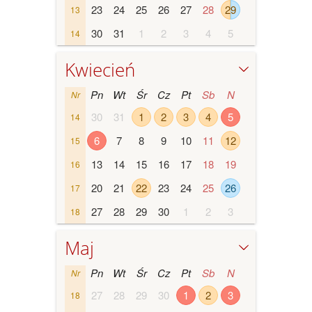
23
24
25
26
27
28
29
13
30
31
1
2
3
4
5
14
Kwiecień
Pn
Wt
Śr
Cz
Pt
Sb
N
Nr
30
31
1
2
3
4
5
14
6
7
8
9
10
11
12
15
13
14
15
16
17
18
19
16
20
21
22
23
24
25
26
17
27
28
29
30
1
2
3
18
Maj
Pn
Wt
Śr
Cz
Pt
Sb
N
Nr
27
28
29
30
1
2
3
18