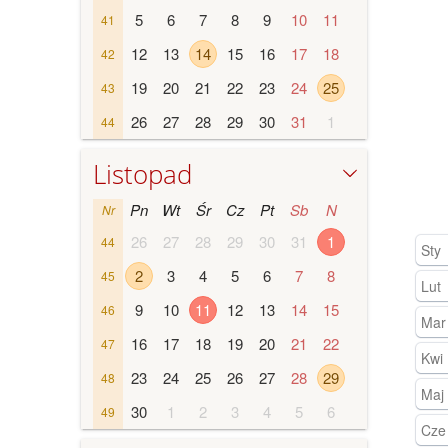
5
6
7
8
9
10
11
41
12
13
14
15
16
17
18
42
19
20
21
22
23
24
25
43
26
27
28
29
30
31
1
44
Listopad
Pn
Wt
Śr
Cz
Pt
Sb
N
Nr
26
27
28
29
30
31
1
44
Sty
2
3
4
5
6
7
8
45
Lut
9
10
11
12
13
14
15
46
Mar
16
17
18
19
20
21
22
47
Kwi
23
24
25
26
27
28
29
48
Maj
30
1
2
3
4
5
6
49
Cze