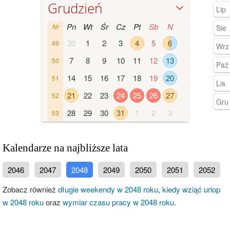
Grudzień
Lip
Pn
Wt
Śr
Cz
Pt
Sb
N
Nr
Sie
30
1
2
3
4
5
6
49
Wrz
7
8
9
10
11
12
13
50
Paź
14
15
16
17
18
19
20
51
Lis
21
22
23
24
25
26
27
52
Gru
28
29
30
31
1
2
3
53
Kalendarze na najbliższe lata
2046
2047
2048
2049
2050
2051
2052
Zobacz również
długie weekendy w 2048 roku
,
kiedy wziąć urlop
w 2048 roku
oraz
wymiar czasu pracy w 2048 roku
.