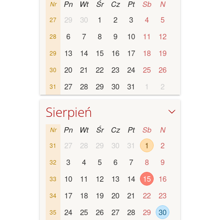
Pn
Wt
Śr
Cz
Pt
Sb
N
Nr
29
30
1
2
3
4
5
27
6
7
8
9
10
11
12
28
13
14
15
16
17
18
19
29
20
21
22
23
24
25
26
30
27
28
29
30
31
1
2
31
Sierpień
Pn
Wt
Śr
Cz
Pt
Sb
N
Nr
27
28
29
30
31
1
2
31
3
4
5
6
7
8
9
32
10
11
12
13
14
15
16
33
17
18
19
20
21
22
23
34
24
25
26
27
28
29
30
35