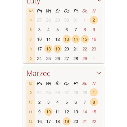
Luty
Pn
Wt
Śr
Cz
Pt
Sb
N
Nr
27
28
29
30
31
1
2
5
3
4
5
6
7
8
9
6
10
11
12
13
14
15
16
7
17
18
19
20
21
22
23
8
24
25
26
27
28
29
1
9
Marzec
Pn
Wt
Śr
Cz
Pt
Sb
N
Nr
24
25
26
27
28
29
1
9
2
3
4
5
6
7
8
10
9
10
11
12
13
14
15
11
16
17
18
19
20
21
22
12