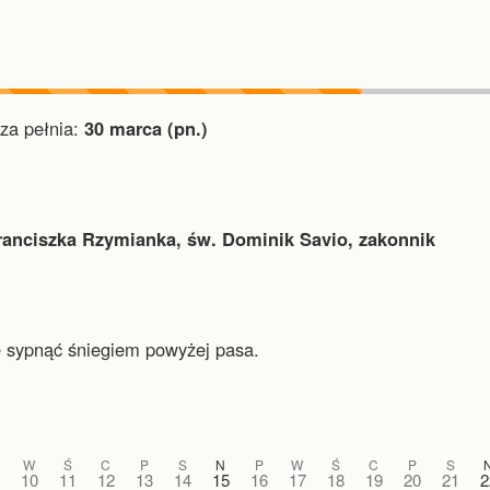
a pełnia:
30 marca (pn.)
ranciszka Rzymianka, św. Dominik Savio, zakonnik
 sypnąć śniegiem powyżej pasa.
W
Ś
C
P
S
N
P
W
Ś
C
P
S
10
11
12
13
14
15
16
17
18
19
20
21
2