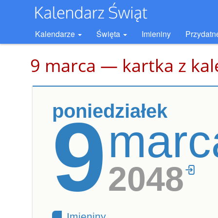
Kalendarze
Święta
Imieniny
Przydatn
9 marca — kartka z ka
poniedziałek
9
marc
2048
Imieniny