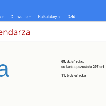
e
Dni wolne
Kalkulatory
Dziś
lendarza
a
69.
dzień roku,
do końca pozostało
297
dni
11.
tydzień roku