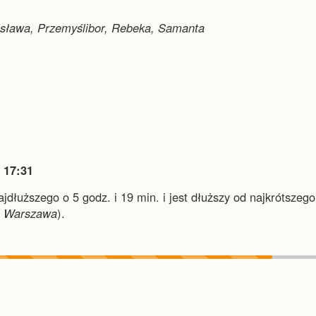
isława, Przemyślibor, Rebeka, Samanta

17:31
najdłuższego o 5 godz. i 19 min.
i
jest dłuższy od najkrótszego
i
Warszawa
).