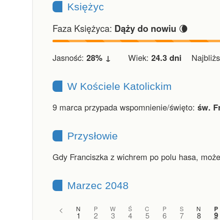
Księżyc
Faza Księżyca:
🌘
Dąży do nowiu
Jasność:
28% ↓
Wiek:
24.3 dni
Najbliższ
W Kościele Katolickim
9 marca przypada wspomnienie/święto:
św. F
Przysłowie
Gdy Franciszka z wichrem po polu hasa, może
Marzec 2048
<
N
P
W
Ś
C
P
S
N
P
9
1
2
3
4
5
6
7
8