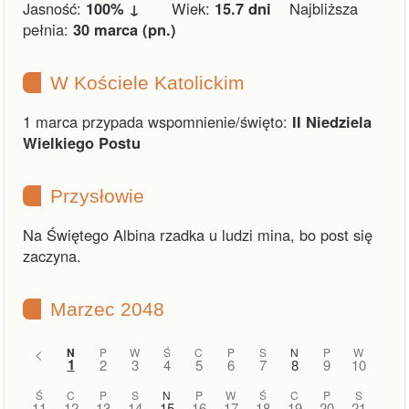
Jasność:
100% ↓
Wiek:
15.7 dni
Najbliższa
pełnia:
30 marca (pn.)
W Kościele Katolickim
1 marca przypada wspomnienie/święto:
II Niedziela
Wielkiego Postu
Przysłowie
Na Świętego Albina rzadka u ludzi mina, bo post się
zaczyna.
Marzec 2048
<
N
P
W
Ś
C
P
S
N
P
W
1
2
3
4
5
6
7
8
9
10
Ś
C
P
S
N
P
W
Ś
C
P
S
11
12
13
14
15
16
17
18
19
20
21