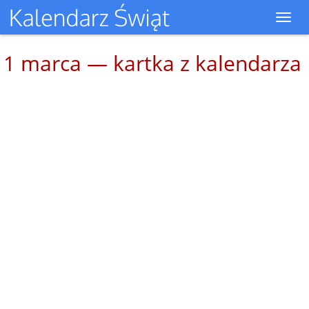
Toggl
navig
1 marca — kartka z kalendarza