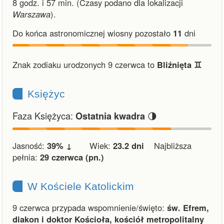
8 godz. i 57 min.
(Czasy podano dla lokalizacji
Warszawa
).
Do końca astronomicznej wiosny pozostało
11
dni
Znak zodiaku urodzonych 9 czerwca to
Bliźnięta ♊︎
Księżyc
Faza Księżyca:
🌗
Ostatnia kwadra
Jasność:
39% ↓
Wiek:
23.2 dni
Najbliższa
pełnia:
29 czerwca (pn.)
W Kościele Katolickim
9 czerwca przypada wspomnienie/święto:
św. Efrem,
diakon i doktor Kościoła, kościół metropolitalny