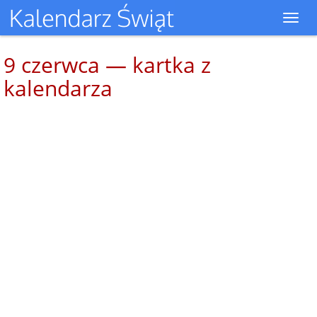
Toggl
navig
9 czerwca — kartka z
kalendarza