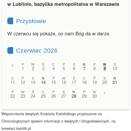
w Lublinie, bazylika metropolitalna w Warszawie
Przysłowie
W czerwcu się pokaże, co nam Bóg da w darze.
Czerwiec 2026
<
P
W
Ś
C
P
S
N
P
W
Ś
9
1
2
3
4
5
6
7
8
10
C
P
S
N
P
W
Ś
C
P
S
N
11
12
13
14
15
16
17
18
19
20
21
P
W
Ś
C
P
S
N
P
W
>
22
23
24
25
26
27
28
29
30
Wspomnienia świętych Kościoła Katolickiego przytoczone za
Chronologicznym spisem informacji o świętych i błogosławionych. na
brewiarz.katolik.pl