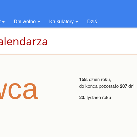
e
Dni wolne
Kalkulatory
Dziś
alendarza
wca
158.
dzień roku,
do końca pozostało
207
dni
23.
tydzień roku