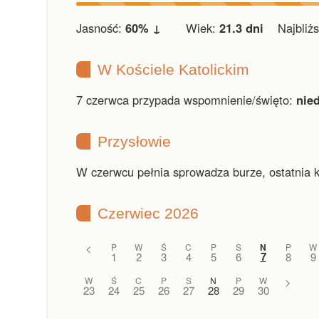
Jasność:
60% ↓
Wiek:
21.3 dni
Najbliższ
W Kościele Katolickim
7 czerwca przypada wspomnienie/święto:
nie
Przysłowie
W czerwcu pełnia sprowadza burze, ostatnia 
Czerwiec 2026
<
P
W
Ś
C
P
S
N
P
W
7
1
2
3
4
5
6
8
9
W
Ś
C
P
S
N
P
W
>
23
24
25
26
27
28
29
30