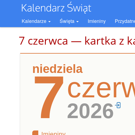
Kalendarze
Święta
Imieniny
Przydatn
7 czerwca — kartka z k
niedziela
7
czer
2026
Imieniny