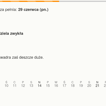
a pełnia:
29 czerwca (pn.)
dziela zwykła
kwadra zaś deszcze duże.
Ś
C
P
S
N
P
W
Ś
C
P
S
N
10
11
12
13
14
15
16
17
18
19
20
21
2