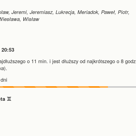
ław, Jeremi, Jeremiasz, Lukrecja, Meriadok, Paweł, Piotr,
 Wiesława, Wisław

20:53
najdłuższego o 11 min.
i
jest dłuższy od najkrótszego o 8 godz.
wa
).
dni
ta ♊︎