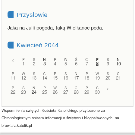
Przysłowie
Jaka na Julii pogoda, taką Wielkanoc poda.
Kwiecień 2044
<
P
S
N
P
W
Ś
C
P
S
N
8
1
2
3
4
5
6
7
9
10
P
W
Ś
C
P
S
N
P
W
Ś
C
11
12
13
14
15
16
17
18
19
20
21
P
S
N
P
W
Ś
C
P
S
>
22
23
24
25
26
27
28
29
30
Wspomnienia świętych Kościoła Katolickiego przytoczone za
Chronologicznym spisem informacji o świętych i błogosławionych. na
brewiarz.katolik.pl