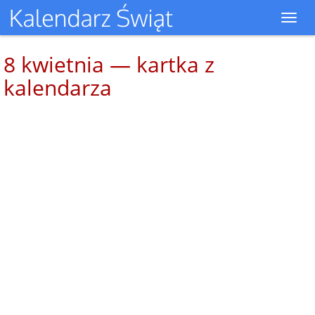
Toggl
navig
8 kwietnia — kartka z
kalendarza