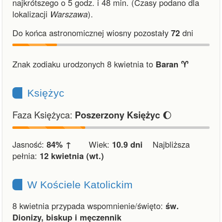
najkrótszego o 5 godz. i 48 min.
(Czasy podano dla
lokalizacji
Warszawa
).
Do końca astronomicznej wiosny pozostały
72
dni
Znak zodiaku urodzonych 8 kwietnia to
Baran ♈︎
Księżyc
Faza Księżyca:
🌔
Poszerzony Księżyc
Jasność:
84% ↑
Wiek:
10.9 dni
Najbliższa
pełnia:
12 kwietnia (wt.)
W Kościele Katolickim
8 kwietnia przypada wspomnienie/święto:
św.
Dionizy, biskup i męczennik