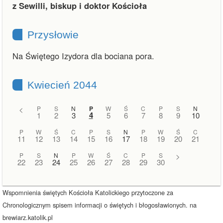
z Sewilli, biskup i doktor Kościoła
Przysłowie
Na Świętego Izydora dla bociana pora.
Kwiecień 2044
<
P
S
N
P
W
Ś
C
P
S
N
4
1
2
3
5
6
7
8
9
10
P
W
Ś
C
P
S
N
P
W
Ś
C
11
12
13
14
15
16
17
18
19
20
21
P
S
N
P
W
Ś
C
P
S
>
22
23
24
25
26
27
28
29
30
Wspomnienia świętych Kościoła Katolickiego przytoczone za
Chronologicznym spisem informacji o świętych i błogosławionych. na
brewiarz.katolik.pl