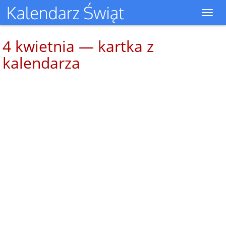
Toggl
navig
4 kwietnia — kartka z
kalendarza