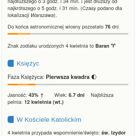
najdłuższego o 3 godz. i 34 min.
i
jest dłuższy od
najkrótszego o 5 godz. i 31 min.
(Czasy podano dla
lokalizacji
Warszawa
).
Do końca astronomicznej wiosny pozostało
76
dni
Znak zodiaku urodzonych 4 kwietnia to
Baran ♈︎
Księżyc
Faza Księżyca:
🌓
Pierwsza kwadra
Jasność:
43% ↑
Wiek:
6.7 dni
Najbliższa
pełnia:
12 kwietnia (wt.)
W Kościele Katolickim
4 kwietnia przypada wspomnienie/święto:
św. Izydor