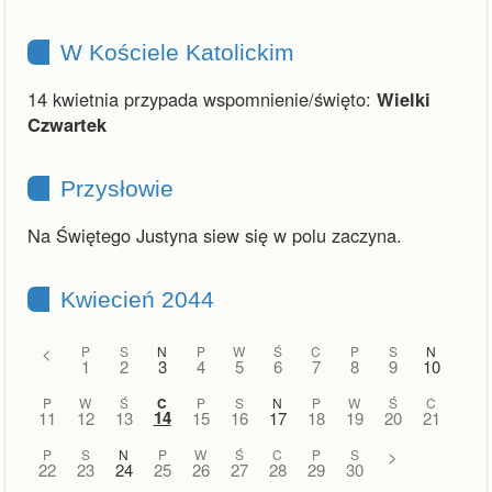
W Kościele Katolickim
14 kwietnia przypada wspomnienie/święto:
Wielki
Czwartek
Przysłowie
Na Świętego Justyna siew się w polu zaczyna.
Kwiecień 2044
<
P
S
N
P
W
Ś
C
P
S
N
1
2
3
4
5
6
7
8
9
10
P
W
Ś
C
P
S
N
P
W
Ś
C
14
11
12
13
15
16
17
18
19
20
21
P
S
N
P
W
Ś
C
P
S
>
22
23
24
25
26
27
28
29
30