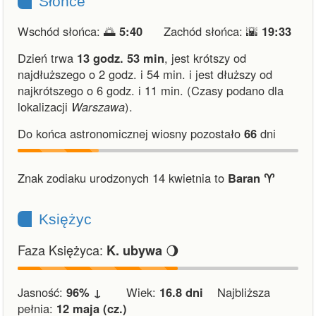
Słońce
Wschód słońca: 🌅
5:40
Zachód słońca: 🌇
19:33
Dzień trwa
13 godz. 53 min
,
jest krótszy od
najdłuższego o 2 godz. i 54 min.
i
jest dłuższy od
najkrótszego o 6 godz. i 11 min.
(Czasy podano dla
lokalizacji
Warszawa
).
Do końca astronomicznej wiosny pozostało
66
dni
Znak zodiaku urodzonych 14 kwietnia to
Baran ♈︎
Księżyc
Faza Księżyca:
🌖
K. ubywa
Jasność:
96% ↓
Wiek:
16.8 dni
Najbliższa
pełnia:
12 maja (cz.)