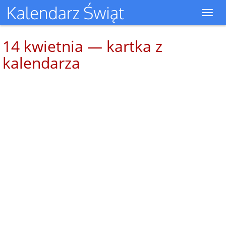
Toggl
navig
14 kwietnia — kartka z
kalendarza