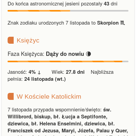
Do końca astronomicznej jesieni pozostały
43
dni
Znak zodiaku urodzonych 7 listopada to
Skorpion ♏︎
Księżyc
Faza Księżyca:
🌘
Dąży do nowiu
Jasność:
4% ↓
Wiek:
27.8 dni
Najbliższa
pełnia:
24 listopada (wt.)
W Kościele Katolickim
7 listopada przypada wspomnienie/święto:
św.
Willibrord, biskup, bł. Łucja a Septifonte,
dziewica, bł. Helena Enselmini, dziewica, bł.
Franciszek od Jezusa, Maryi, Józefa, Palau y Quer,