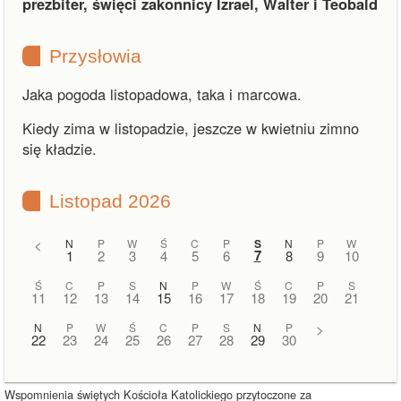
prezbiter, święci zakonnicy Izrael, Walter i Teobald
Przysłowia
Jaka pogoda listopadowa, taka i marcowa.
Kiedy zima w listopadzie, jeszcze w kwietniu zimno
się kładzie.
Listopad 2026
<
N
P
W
Ś
C
P
S
N
P
W
7
1
2
3
4
5
6
8
9
10
Ś
C
P
S
N
P
W
Ś
C
P
S
11
12
13
14
15
16
17
18
19
20
21
N
P
W
Ś
C
P
S
N
P
>
22
23
24
25
26
27
28
29
30
Wspomnienia świętych Kościoła Katolickiego przytoczone za