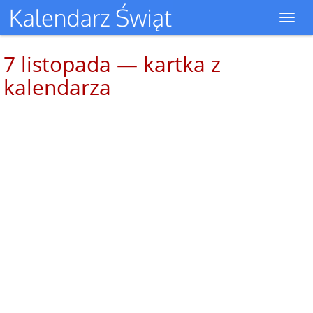
Toggl
navig
7 listopada — kartka z
kalendarza