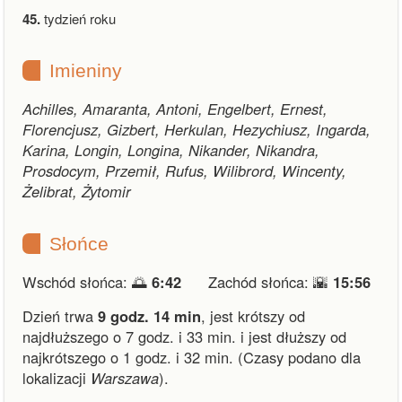
45.
tydzień roku
Imieniny
Achilles, Amaranta, Antoni, Engelbert, Ernest,
Florencjusz, Gizbert, Herkulan, Hezychiusz, Ingarda,
Karina, Longin, Longina, Nikander, Nikandra,
Prosdocym, Przemił, Rufus, Wilibrord, Wincenty,
Żelibrat, Żytomir
Słońce
Wschód słońca: 🌅
6:42
Zachód słońca: 🌇
15:56
Dzień trwa
9 godz. 14 min
,
jest krótszy od
najdłuższego o 7 godz. i 33 min.
i
jest dłuższy od
najkrótszego o 1 godz. i 32 min.
(Czasy podano dla
lokalizacji
Warszawa
).