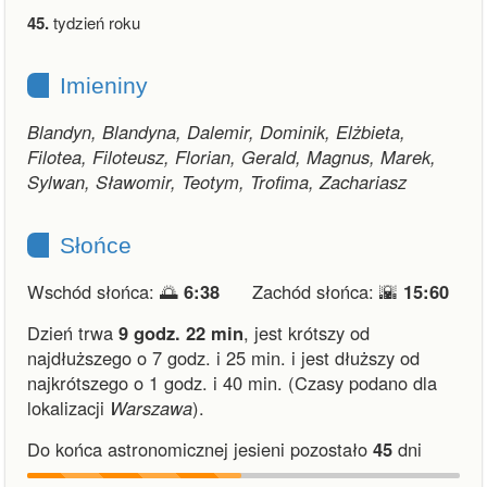
45.
tydzień roku
Imieniny
Blandyn, Blandyna, Dalemir, Dominik, Elżbieta,
Filotea, Filoteusz, Florian, Gerald, Magnus, Marek,
Sylwan, Sławomir, Teotym, Trofima, Zachariasz
Słońce
Wschód słońca: 🌅
6:38
Zachód słońca: 🌇
15:60
Dzień trwa
9 godz. 22 min
,
jest krótszy od
najdłuższego o 7 godz. i 25 min.
i
jest dłuższy od
najkrótszego o 1 godz. i 40 min.
(Czasy podano dla
lokalizacji
Warszawa
).
Do końca astronomicznej jesieni pozostało
45
dni