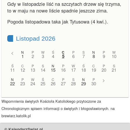
Gdy w listopadzie liść na szczytach drzew się trzyma,
to w maju na nowe liście spadnie jeszcze zima.
Pogoda listopadowa taka jak Tytusowa (4 kwi.).
Listopad 2026
<
N
P
W
Ś
C
P
S
N
P
W
5
1
2
3
4
6
7
8
9
10
Ś
C
P
S
N
P
W
Ś
C
P
S
11
12
13
14
15
16
17
18
19
20
21
N
P
W
Ś
C
P
S
N
P
>
22
23
24
25
26
27
28
29
30
Wspomnienia świętych Kościoła Katolickiego przytoczone za
Chronologicznym spisem informacji o świętych i błogosławionych. na
brewiarz.katolik.pl
© KalendarzSwiat.pl