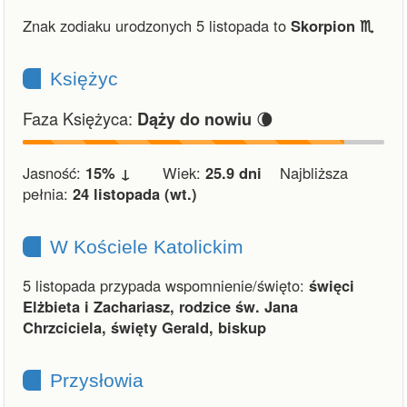
Znak zodiaku urodzonych 5 listopada to
Skorpion ♏︎
Księżyc
Faza Księżyca:
🌘
Dąży do nowiu
Jasność:
15% ↓
Wiek:
25.9 dni
Najbliższa
pełnia:
24 listopada (wt.)
W Kościele Katolickim
5 listopada przypada wspomnienie/święto:
święci
Elżbieta i Zachariasz, rodzice św. Jana
Chrzciciela, święty Gerald, biskup
Przysłowia