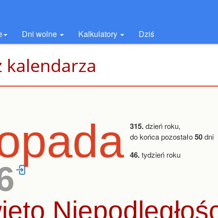
e
Dni wolne
Kalkulatory
Dziś
z kalendarza
stopada
315.
dzień roku,
do końca pozostało
50
dni
46.
tydzień roku
6
ęto Niepodległośc