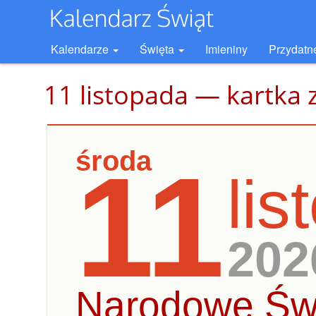
Kalendarze
Święta
Imieniny
Przydatn
11 listopada — kartka 
środa
11
li
202
Narodowe Świ