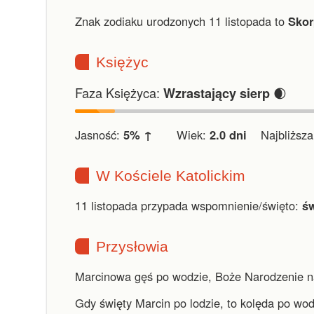
Znak zodiaku urodzonych 11 listopada to
Skor
Księżyc
Faza Księżyca:
🌒
Wzrastający sierp
Jasność:
5% ↑
Wiek:
2.0 dni
Najbliższa 
W Kościele Katolickim
11 listopada przypada wspomnienie/święto:
św
Przysłowia
Marcinowa gęś po wodzie, Boże Narodzenie na
Gdy święty Marcin po lodzie, to kolęda po wod