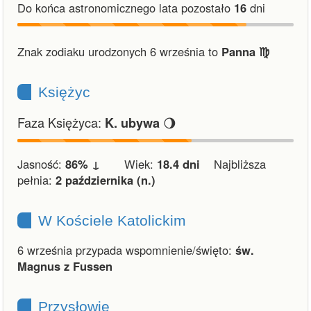
Do końca astronomicznego lata pozostało
16
dni
Znak zodiaku urodzonych 6 września to
Panna ♍︎
Księżyc
Faza Księżyca:
🌖
K. ubywa
Jasność:
86% ↓
Wiek:
18.4 dni
Najbliższa
pełnia:
2 października (n.)
W Kościele Katolickim
6 września przypada wspomnienie/święto:
św.
Magnus z Fussen
Przysłowie