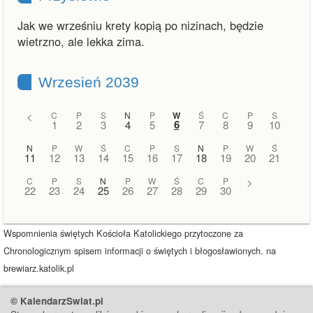
Jak we wrześniu krety kopią po nizinach, będzie
wietrzno, ale lekka zima.
Wrzesień 2039
<
C
P
S
N
P
W
Ś
C
P
S
6
1
2
3
4
5
7
8
9
10
N
P
W
Ś
C
P
S
N
P
W
Ś
11
12
13
14
15
16
17
18
19
20
21
C
P
S
N
P
W
Ś
C
P
>
22
23
24
25
26
27
28
29
30
Wspomnienia świętych Kościoła Katolickiego przytoczone za
Chronologicznym spisem informacji o świętych i błogosławionych. na
brewiarz.katolik.pl
© KalendarzSwiat.pl