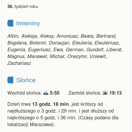
36.
tydzień roku
Imieniny
Albin, Aleksja, Aleksy, Amoniusz, Beata, Bertrand,
Bogdana, Bolemir, Donacjan, Eleuteria, Eleuteriusz,
Eugenia, Eugeniusz, Ewa, German, Gundolf, Liberat,
Magnus, Manswet, Michał, Onezyfor, Uniewit,
Zachariasz
Słońce
Wschód słońca: 🌅
5:55
Zachód słońca: 🌇
19:13
Dzień trwa
13 godz. 18 min
,
jest krótszy od
najdłuższego o 3 godz. i 29 min.
i
jest dłuższy od
najkrótszego o 5 godz. i 36 min.
(Czasy podano dla
lokalizacji
Warszawa
).