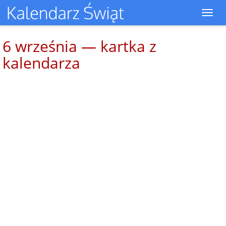
Toggl
navig
6 września — kartka z
kalendarza