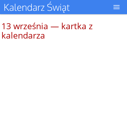
Toggl
navig
13 września — kartka z
kalendarza