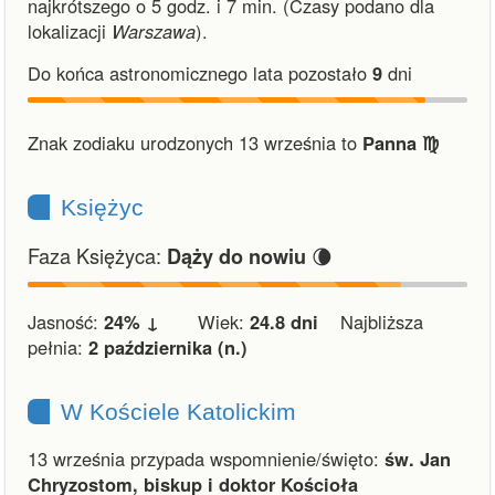
najkrótszego o 5 godz. i 7 min.
(Czasy podano dla
lokalizacji
Warszawa
).
Do końca astronomicznego lata pozostało
9
dni
Znak zodiaku urodzonych 13 września to
Panna ♍︎
Księżyc
Faza Księżyca:
🌘
Dąży do nowiu
Jasność:
24% ↓
Wiek:
24.8 dni
Najbliższa
pełnia:
2 października (n.)
W Kościele Katolickim
13 września przypada wspomnienie/święto:
św. Jan
Chryzostom, biskup i doktor Kościoła