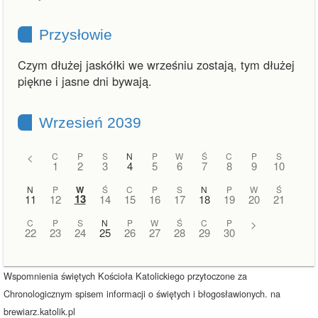
Przysłowie
Czym dłużej jaskółki we wrześniu zostają, tym dłużej
piękne i jasne dni bywają.
Wrzesień 2039
<
C
P
S
N
P
W
Ś
C
P
S
1
2
3
4
5
6
7
8
9
10
N
P
W
Ś
C
P
S
N
P
W
Ś
13
11
12
14
15
16
17
18
19
20
21
C
P
S
N
P
W
Ś
C
P
>
22
23
24
25
26
27
28
29
30
Wspomnienia świętych Kościoła Katolickiego przytoczone za
Chronologicznym spisem informacji o świętych i błogosławionych. na
brewiarz.katolik.pl