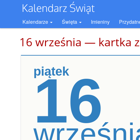
Kalendarze
Święta
Imieniny
Przydatn
16 września — kartka z
piątek
16
wrześni