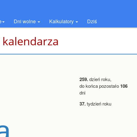
e
Dni wolne
Kalkulatory
Dziś
 kalendarza
259.
dzień roku,
do końca pozostało
106
dni
37.
tydzień roku
a