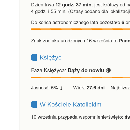
Dzień trwa
12 godz. 37 min
,
jest krótszy od 
4 godz. i 55 min.
(Czasy podano dla lokalizacj
Do końca astronomicznego lata pozostało
6
dn
Znak zodiaku urodzonych 16 września to
Pann
Księżyc
Faza Księżyca:
🌘
Dąży do nowiu
Jasność:
5% ↓
Wiek:
27.6 dni
Najbliższa
W Kościele Katolickim
16 września przypada wspomnienie/święto:
św