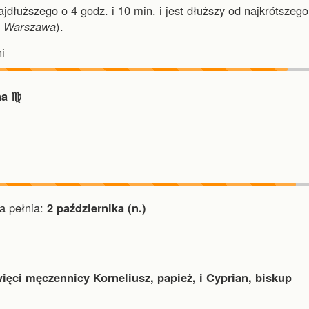
najdłuższego o 4 godz. i 10 min.
i
jest dłuższy od najkrótszego
i
Warszawa
).
i
a ♍︎
 pełnia:
2 października (n.)
ięci męczennicy Korneliusz, papież, i Cyprian, biskup