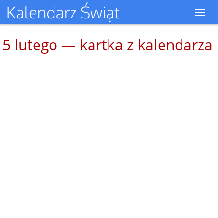
Toggl
navig
5 lutego — kartka z kalendarza