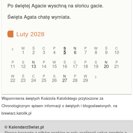
Po świętej Agacie wyschną na słońcu gacie.
Święta Agata chatę wymiata.
Luty 2028
<
W
Ś
C
P
S
N
P
W
Ś
C
5
1
2
3
4
6
7
8
9
10
P
S
N
P
W
Ś
C
P
S
N
P
11
12
13
14
15
16
17
18
19
20
21
W
Ś
C
P
S
N
P
W
>
22
23
24
25
26
27
28
29
Wspomnienia świętych Kościoła Katolickiego przytoczone za
Chronologicznym spisem informacji o świętych i błogosławionych. na
brewiarz.katolik.pl
© KalendarzSwiat.pl
Strona korzysta z plików cookies w celu realizacji usług zgodnie z