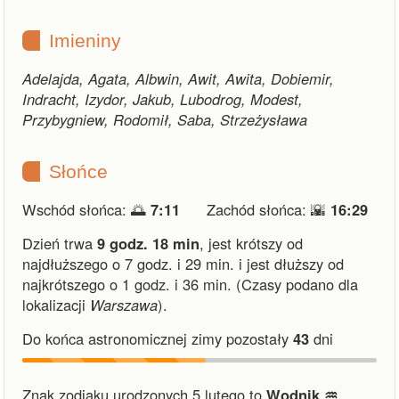
Imieniny
Adelajda, Agata, Albwin, Awit, Awita, Dobiemir,
Indracht, Izydor, Jakub, Lubodrog, Modest,
Przybygniew, Rodomił, Saba, Strzeżysława
Słońce
Wschód słońca: 🌅
7:11
Zachód słońca: 🌇
16:29
Dzień trwa
9 godz. 18 min
,
jest krótszy od
najdłuższego o 7 godz. i 29 min.
i
jest dłuższy od
najkrótszego o 1 godz. i 36 min.
(Czasy podano dla
lokalizacji
Warszawa
).
Do końca astronomicznej zimy pozostały
43
dni
Znak zodiaku urodzonych 5 lutego to
Wodnik ♒︎