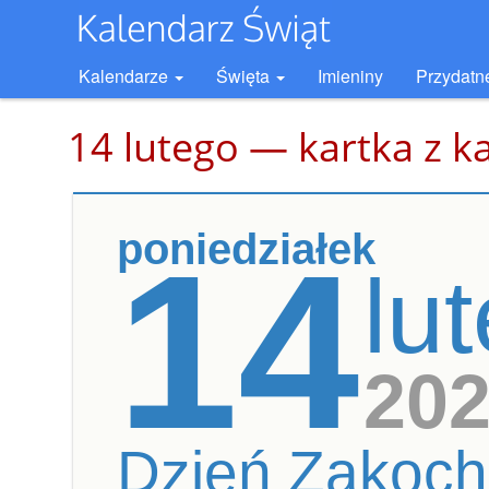
Kalendarze
Święta
Imieniny
Przydatn
14 lutego — kartka z k
poniedziałek
14
lu
20
Dzień Zakoch