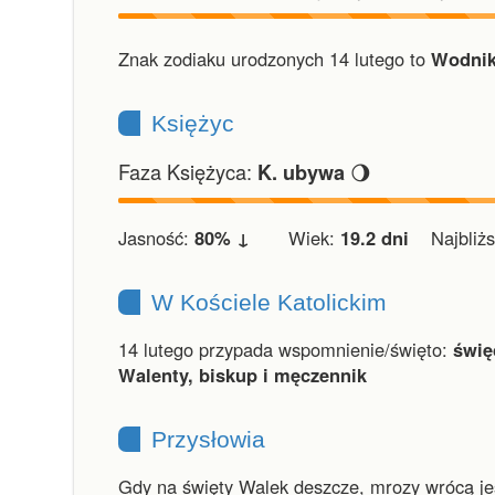
Znak zodiaku urodzonych 14 lutego to
Wodnik
Księżyc
Faza Księżyca:
🌖
K. ubywa
Jasność:
80% ↓
Wiek:
19.2 dni
Najbliższ
W Kościele Katolickim
14 lutego przypada wspomnienie/święto:
świę
Walenty, biskup i męczennik
Przysłowia
Gdy na święty Walek deszcze, mrozy wrócą je