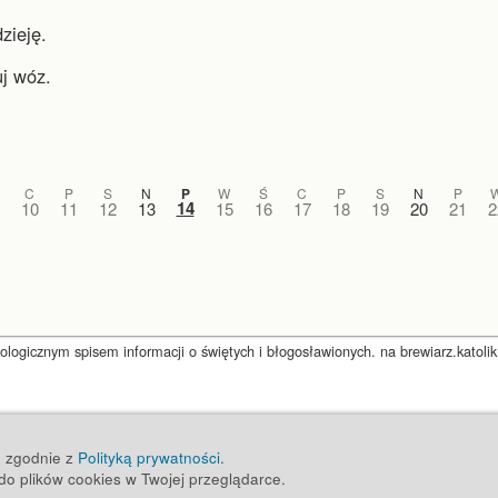
zieję.
j wóz.
C
P
S
N
P
W
Ś
C
P
S
N
P
14
10
11
12
13
15
16
17
18
19
20
21
2
ogicznym spisem informacji o świętych i błogosławionych. na brewiarz.katolik
ug zgodnie z
Polityką prywatności
.
o plików cookies w Twojej przeglądarce.