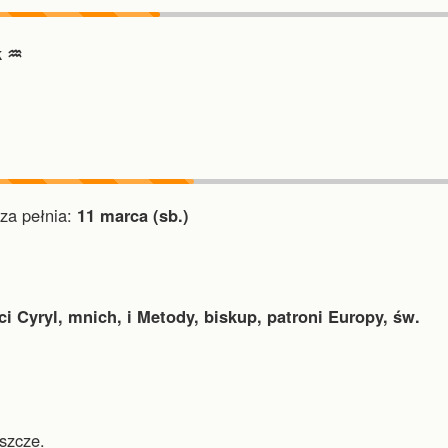
 ♒︎
a pełnia:
11 marca (sb.)
ci Cyryl, mnich, i Metody, biskup, patroni Europy, św.
szcze.