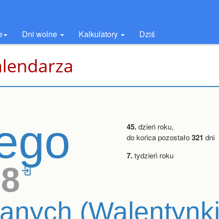
e
Dni wolne
Kalkulatory
Dziś
alendarza
tego
45.
dzień roku,
do końca pozostało
321
dni
7.
tydzień roku
28
anych (Walentynki