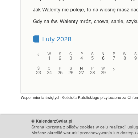
Jak Walenty nie poleje, to na wiosnę masz nad
Gdy na św. Walenty mróz, chowaj sanie, szyku
Luty 2028
<
W
Ś
C
P
S
N
P
W
Ś
1
2
3
4
5
6
7
8
9
Ś
C
P
S
N
P
W
>
23
24
25
26
27
28
29
Wspomnienia świętych Kościoła Katolickiego przytoczone za Chronol
© KalendarzSwiat.pl
Strona korzysta z plików cookies w celu realizacji usł
Możesz określić warunki przechowywania lub dostępu d