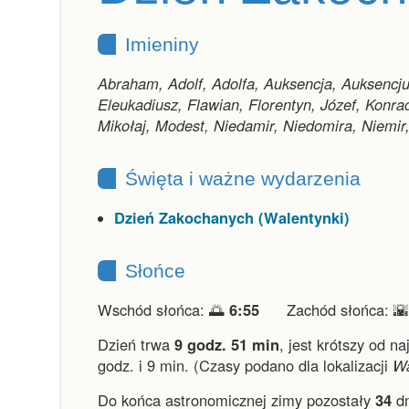
Imieniny
Abraham, Adolf, Adolfa, Auksencja, Auksencjus
Eleukadiusz, Flawian, Florentyn, Józef, Konra
Mikołaj, Modest, Niedamir, Niedomira, Niemir,
Święta i ważne wydarzenia
Dzień Zakochanych (Walentynki)
Słońce
Wschód słońca: 🌅
6:55
Zachód słońca: 
Dzień trwa
9 godz. 51 min
,
jest krótszy od na
godz. i 9 min.
(Czasy podano dla lokalizacji
W
Do końca astronomicznej zimy pozostały
34
dn